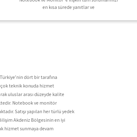
en kısa sürede yanıtlar ve
ürkiye’nin dört bir tarafına
irçok teknik konuda hizmet
rak uluslar arası düzeyde kalite
ktedir. Notebook ve monitör
ktadır. Satışı yapılan her türlü yedek
ilişim Akdeniz Bölgesinin en iyi
arak hizmet sunmaya devam