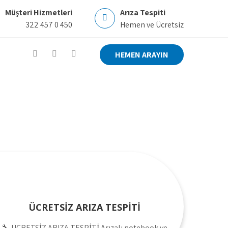
Müşteri Hizmetleri
Arıza Tespiti
322 457 0 450
Hemen ve Ücretsiz
HEMEN ARAYIN
ÜCRETSİZ ARIZA TESPİTİ
🔧 ÜCRETSİZ ARIZA TESPİTİ Arızalı notebook ve