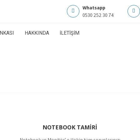
Whatsapp
0530 252 30 74
ANKASI
HAKKINDA
İLETİŞİM
NOTEBOOK TAMİRİ
Notebook ve Monitör’ e ilişkin tüm sorunlarınızı