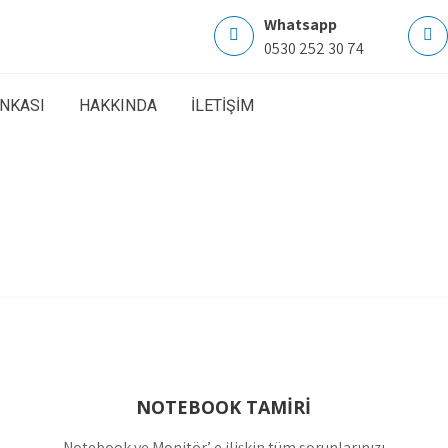
Whatsapp
0530 252 30 74
ANKASI
HAKKINDA
İLETİŞİM
NOTEBOOK TAMİRİ
Notebook ve Monitör’ e ilişkin tüm sorunlarınızı