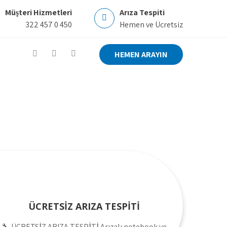
Müşteri Hizmetleri
Arıza Tespiti
322 457 0 450
Hemen ve Ücretsiz
HEMEN ARAYIN
ÜCRETSİZ ARIZA TESPİTİ
🔧 ÜCRETSİZ ARIZA TESPİTİ Arızalı notebook ve