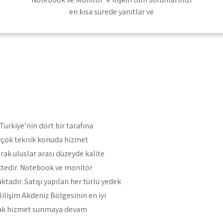
en kısa sürede yanıtlar ve
ürkiye’nin dört bir tarafına
irçok teknik konuda hizmet
rak uluslar arası düzeyde kalite
ktedir. Notebook ve monitör
ktadır. Satışı yapılan her türlü yedek
ilişim Akdeniz Bölgesinin en iyi
arak hizmet sunmaya devam