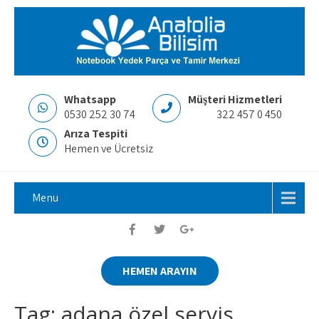
Whatsapp
Müşteri Hizmetleri
0530 252 30 74
322 457 0 450
Arıza Tespiti
Hemen ve Ücretsiz
Menu
HEMEN ARAYIN
Tag: adana özel servis