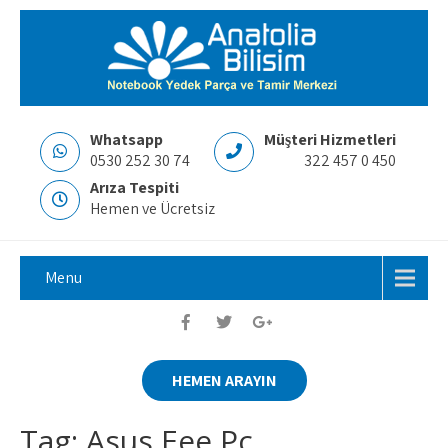
Whatsapp
Müşteri Hizmetleri
0530 252 30 74
322 457 0 450
Arıza Tespiti
Hemen ve Ücretsiz
Menu
HEMEN ARAYIN
Tag: Asus Eee Pc