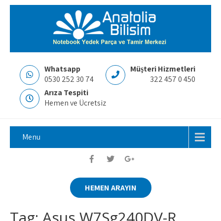
Whatsapp
Müşteri Hizmetleri
0530 252 30 74
322 457 0 450
Arıza Tespiti
Hemen ve Ücretsiz
Menu
HEMEN ARAYIN
Tag: Asus W7Sg240DV-R