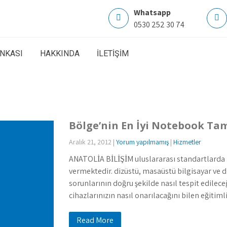
Whatsapp
0530 252 30 74
ANKASI
HAKKINDA
İLETİŞİM
Bölge’nin En İyi Notebook Ta
Aralık 21, 2012
|
Yorum yapılmamış
|
Hizmetler
ANATOLİA BİLİŞİM uluslararası standartlarda
vermektedir. dizüstü, masaüstü bilgisayar ve
sorunlarının doğru şekilde nasıl tespit edileceğ
cihazlarınızın nasıl onarılacağını bilen eğitimli
Read More