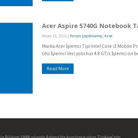
Acer Aspire 5740G Notebook T
Nisan 13, 2011
|
Yorum yapılmamış
|
Acer
Marka Acer İşlemci Tipi Intel Core i3 Mobile Pr
Ghz İşlemci Veri yolu hızı 4.8 GT/s İşlemci ön b
Read More
ia Bilişim 1998 yılında Adana’da kurulmuş olup Türkiye’nin