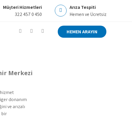
Müşteri Hizmetleri
Arıza Tespiti
322 457 0 450
Hemen ve Ücretsiz
HEMEN ARAYIN
mir Merkezi
 hizmet
 diger donanım
ini ve arızalı
 bir