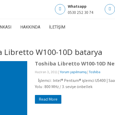
Whatsapp
0530 252 30 74
ANKASI
HAKKINDA
İLETİŞİM
a Libretto W100-10D batarya
Toshiba Libretto W100-10D N
Haziran 3, 2011
|
Yorum yapılmamış
|
Toshiba
İşlemci : Intel® Pentium® işlemci U5400 | Saat 
Yolu : 800 MHz / 3. seviye önbellek
Read More