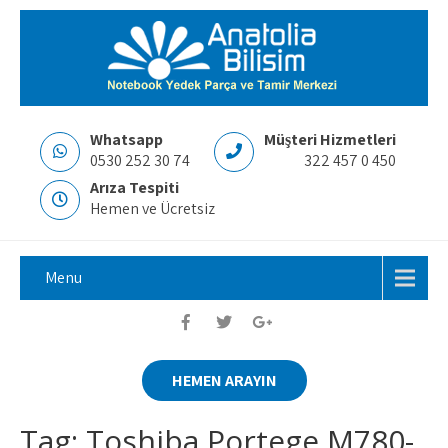
Whatsapp
Müşteri Hizmetleri
0530 252 30 74
322 457 0 450
Arıza Tespiti
Hemen ve Ücretsiz
Menu
HEMEN ARAYIN
Tag: Toshiba Portege M780-