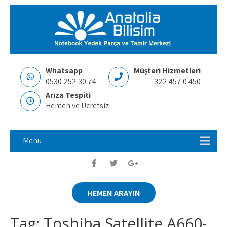
Whatsapp
Müşteri Hizmetleri
0530 252 30 74
322 457 0 450
Arıza Tespiti
Hemen ve Ücretsiz
Menu
HEMEN ARAYIN
Tag: Toshiba Satellite A660-