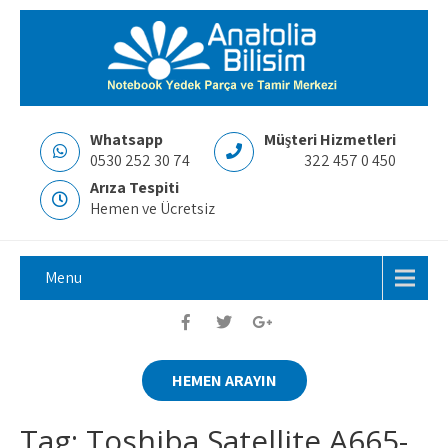
Whatsapp
Müşteri Hizmetleri
0530 252 30 74
322 457 0 450
Arıza Tespiti
Hemen ve Ücretsiz
Menu
HEMEN ARAYIN
Tag: Toshiba Satellite A665-