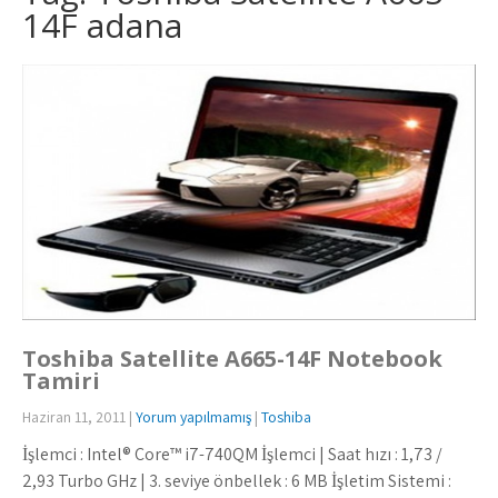
14F adana
Toshiba Satellite A665-14F Notebook
Tamiri
Haziran 11, 2011
|
Yorum yapılmamış
|
Toshiba
İşlemci : Intel® Core™ i7-740QM İşlemci | Saat hızı : 1,73 /
2,93 Turbo GHz | 3. seviye önbellek : 6 MB İşletim Sistemi :