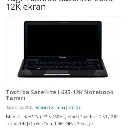
12K ekran
Toshiba Satellite L635-12K Notebook
Tamiri
Haziran 10, 2011
|
Yorum yapılmamış
|
Toshiba
İşlemci : Intel® Core™ i5-460M işlemci | Saat hızı : 2.53 / 2.80
Turbo GHz | Ön Veri Yolu : 1,066 MHz | 2. seviye