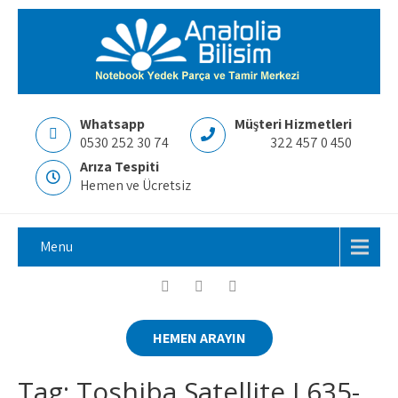
Whatsapp
Müşteri Hizmetleri
0530 252 30 74
322 457 0 450
Arıza Tespiti
Hemen ve Ücretsiz
Menu
HEMEN ARAYIN
Tag: Toshiba Satellite L635-