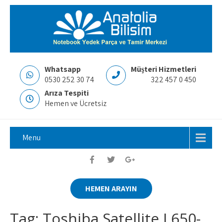
Whatsapp
Müşteri Hizmetleri
0530 252 30 74
322 457 0 450
Arıza Tespiti
Hemen ve Ücretsiz
Menu
HEMEN ARAYIN
Tag: Toshiba Satellite L650-