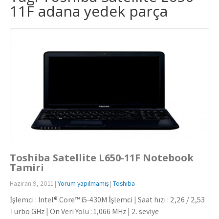
11F adana yedek parça
Toshiba Satellite L650-11F Notebook
Tamiri
Haziran 9, 2011
|
Yorum yapılmamış
|
Toshiba
İşlemci : Intel® Core™ i5-430M İşlemci | Saat hızı : 2,26 / 2,53
Turbo GHz | Ön Veri Yolu : 1,066 MHz | 2. seviye