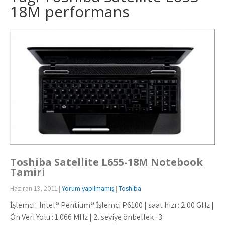
18M performans
Toshiba Satellite L655-18M Notebook
Tamiri
Haziran 13, 2011
|
Yorum yapılmamış
|
Toshiba
İşlemci : Intel® Pentium® İşlemci P6100 | saat hızı : 2.00 GHz |
Ön Veri Yolu : 1.066 MHz | 2. seviye önbellek : 3