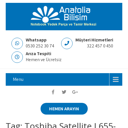
Whatsapp
Müşteri Hizmetleri
0530 252 30 74
322 457 0 450
Arıza Tespiti
Hemen ve Ücretsiz
Menu
HEMEN ARAYIN
Tag: Toshiba Satellite L655-