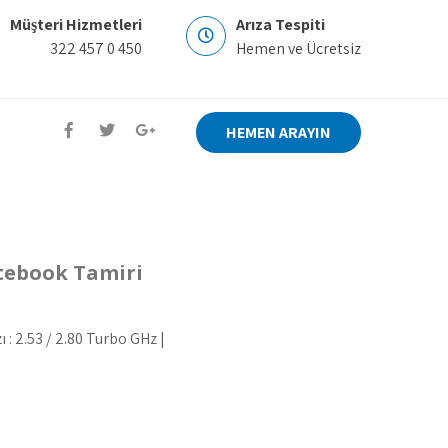
Müşteri Hizmetleri
Arıza Tespiti
322 457 0 450
Hemen ve Ücretsiz
HEMEN ARAYIN
otebook Tamiri
ı : 2.53 / 2.80 Turbo GHz |