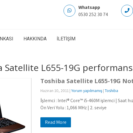
Whatsapp
0530 252 30 74
ANKASI
HAKKINDA
İLETİŞİM
a Satellite L655-19G performans
Toshiba Satellite L655-19G N
Haziran 10, 2011
|
Yorum yapılmamış
|
Toshiba
İşlemci : Intel® Core™ i5-460M işlemci | Saat hız
Ön Veri Yolu : 1,066 MHz | 2. seviye
Read More