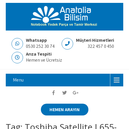
Whatsapp
Müşteri Hizmetleri
0530 252 30 74
322 457 0 450
Arıza Tespiti
Hemen ve Ücretsiz
Menu
HEMEN ARAYIN
Tag: Toshiba Satellite L655-