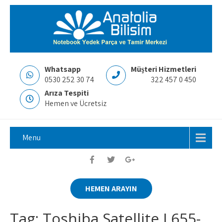
Whatsapp
Müşteri Hizmetleri
0530 252 30 74
322 457 0 450
Arıza Tespiti
Hemen ve Ücretsiz
Menu
HEMEN ARAYIN
Tag: Toshiba Satellite L655-