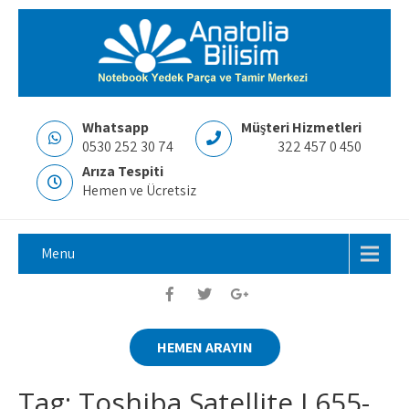
Whatsapp
Müşteri Hizmetleri
0530 252 30 74
322 457 0 450
Arıza Tespiti
Hemen ve Ücretsiz
Menu
HEMEN ARAYIN
Tag: Toshiba Satellite L655-