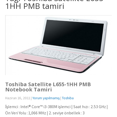
1HH PMB tamiri
Toshiba Satellite L655-1HH PMB
Notebook Tamiri
Haziran 16, 2011
|
Yorum yapılmamış
|
Toshiba
İşlemci : Intel® Core™ i3-380M işlemci | Saat hızı : 2.53 GHz |
Ön Veri Yolu : 1,066 MHz | 2. seviye önbellek : 3