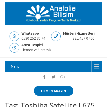
Whatsapp
Müşteri Hizmetleri
0530 252 30 74
322 457 0 450
Arıza Tespiti
Hemen ve Ücretsiz
Menu
HEMEN ARAYIN
Tag: Toshiba Satellite L675-