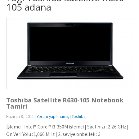
105 adana
Toshiba Satellite R630-105 Notebook
Tamiri
Haziran 9, 2011
|
Yorum yapılmamış
|
Toshiba
İşlemci : Intel® Core™ i3-350M işlemci | Saat hızı : 2.26 GHz |
Ön Veri Yolu : 1,066 MHz | 2. seviye önbellek : 3