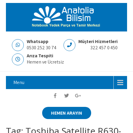
Whatsapp
Müşteri Hizmetleri
0530 252 30 74
322 457 0 450
Arıza Tespiti
Hemen ve Ücretsiz
Menu
HEMEN ARAYIN
Tag: Toshiba Satellite R630-