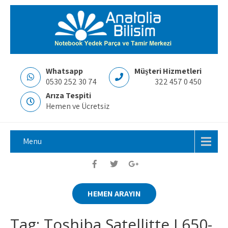
Whatsapp
Müşteri Hizmetleri
0530 252 30 74
322 457 0 450
Arıza Tespiti
Hemen ve Ücretsiz
Menu
HEMEN ARAYIN
Tag: Toshiba Satellitte L650-