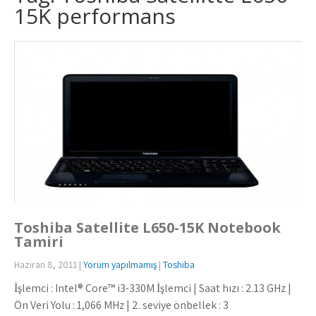
15K performans
Toshiba Satellite L650-15K Notebook
Tamiri
Haziran 8, 2011
|
Yorum yapılmamış
|
Toshiba
İşlemci : Intel® Core™ i3-330M İşlemci | Saat hızı : 2.13 GHz |
Ön Veri Yolu : 1,066 MHz | 2. seviye önbellek : 3