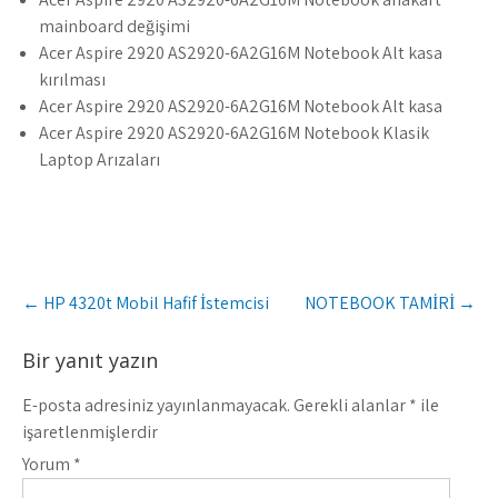
mainboard değişimi
Acer Aspire 2920 AS2920-6A2G16M Notebook Alt kasa
kırılması
Acer Aspire 2920 AS2920-6A2G16M Notebook Alt kasa
Acer Aspire 2920 AS2920-6A2G16M Notebook Klasik
Laptop Arızaları
Post
←
HP 4320t Mobil Hafif İstemcisi
NOTEBOOK TAMİRİ
→
navigation
Bir yanıt yazın
E-posta adresiniz yayınlanmayacak.
Gerekli alanlar
*
ile
işaretlenmişlerdir
Yorum
*