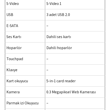
S-Video
S-Video 1
USB
3 adet USB 2.0
E-SATA
–
Ses Kartı
Dahili ses kartı
Hoparlör
Dahili hoparlör
Touchpad
–
Klavye
–
Kart okuyucu
5-in-1 card reader
Kamera
0.3 Megapiksel Web Kamerası
Parmak izi Okuyucu
–