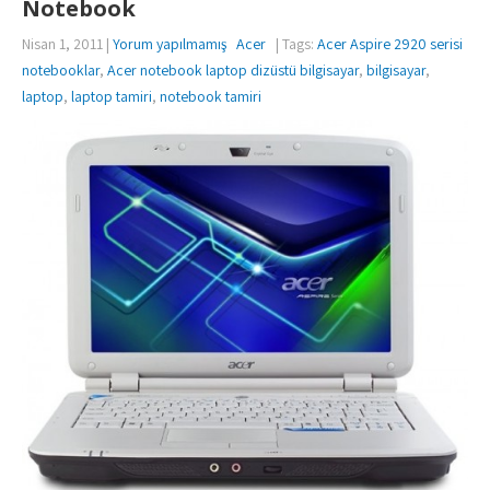
Notebook
Nisan 1, 2011
|
Yorum yapılmamış
Acer
| Tags:
Acer Aspire 2920 serisi
notebooklar
,
Acer notebook laptop dizüstü bilgisayar
,
bilgisayar
,
laptop
,
laptop tamiri
,
notebook tamiri