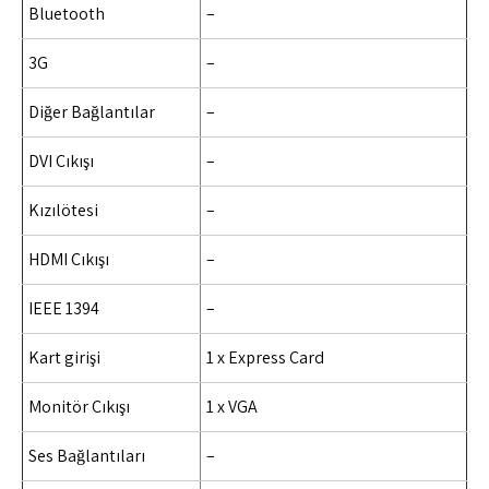
Bluetooth
–
3G
–
Diğer Bağlantılar
–
DVI Çıkışı
–
Kızılötesi
–
HDMI Çıkışı
–
IEEE 1394
–
Kart girişi
1 x Express Card
Monitör Çıkışı
1 x VGA
Ses Bağlantıları
–