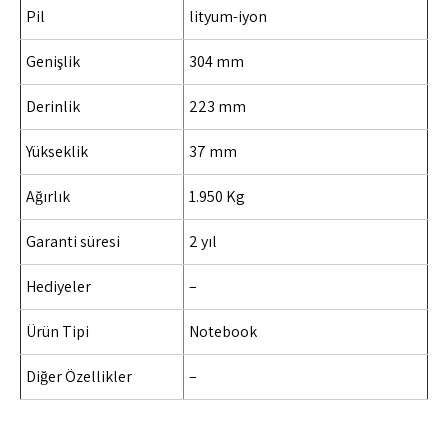
Pil
lityum-iyon
Genişlik
304 mm
Derinlik
223 mm
Yükseklik
37 mm
Ağırlık
1.950 Kg
Garanti süresi
2 yıl
Hediyeler
–
Ürün Tipi
Notebook
Diğer Özellikler
–