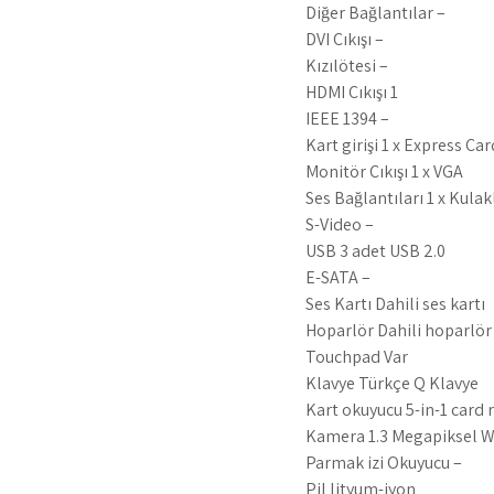
Diğer Bağlantılar –
DVI Çıkışı –
Kızılötesi –
HDMI Çıkışı 1
IEEE 1394 –
Kart girişi 1 x Express Car
Monitör Çıkışı 1 x VGA
Ses Bağlantıları 1 x Kulakl
S-Video –
USB 3 adet USB 2.0
E-SATA –
Ses Kartı Dahili ses kartı
Hoparlör Dahili hoparlör
Touchpad Var
Klavye Türkçe Q Klavye
Kart okuyucu 5-in-1 card 
Kamera 1.3 Megapiksel 
Parmak izi Okuyucu –
Pil lityum-iyon