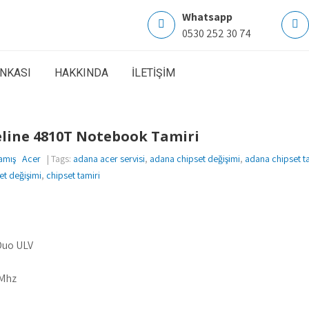
Whatsapp
0530 252 30 74
ANKASI
HAKKINDA
İLETİŞİM
eline 4810T Notebook Tamiri
amış
Acer
| Tags:
adana acer servisi
,
adana chipset değişimi
,
adana chipset t
et değişimi
,
chipset tamiri
 Duo ULV
 Mhz