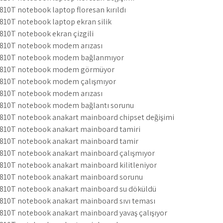
810T notebook laptop floresan kırıldı
810T notebook laptop ekran silik
810T notebook ekran çizgili
4810T notebook modem arızası
 4810T notebook modem bağlanmıyor
 4810T notebook modem görmüyor
 4810T notebook modem çalışmıyor
4810T notebook modem arızası
 4810T notebook modem bağlantı sorunu
4810T notebook anakart mainboard chipset değişimi
4810T notebook anakart mainboard tamiri
4810T notebook anakart mainboard tamir
4810T notebook anakart mainboard çalışmıyor
4810T notebook anakart mainboard kilitleniyor
4810T notebook anakart mainboard sorunu
4810T notebook anakart mainboard su döküldü
4810T notebook anakart mainboard sıvı teması
4810T notebook anakart mainboard yavaş çalışıyor