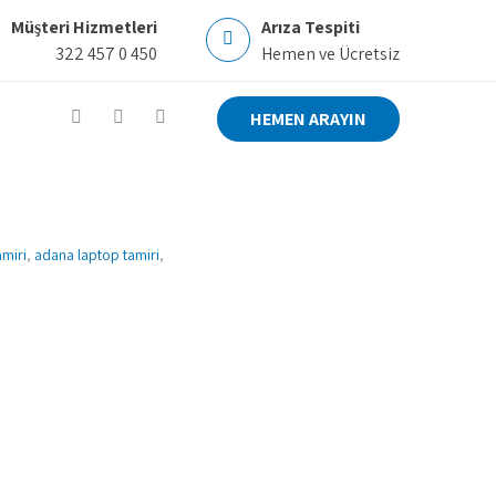
Müşteri Hizmetleri
Arıza Tespiti
322 457 0 450
Hemen ve Ücretsiz
HEMEN ARAYIN
amiri
,
adana laptop tamiri
,