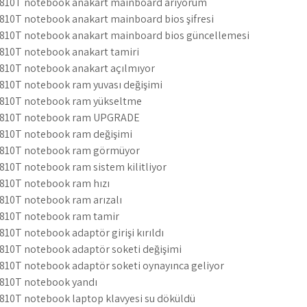
4810T notebook anakart mainboard arıyorum
810T notebook anakart mainboard bios şifresi
4810T notebook anakart mainboard bios güncellemesi
4810T notebook anakart tamiri
4810T notebook anakart açılmıyor
4810T notebook ram yuvası değişimi
4810T notebook ram yükseltme
 4810T notebook ram UPGRADE
4810T notebook ram değişimi
 4810T notebook ram görmüyor
810T notebook ram sistem kilitliyor
4810T notebook ram hızı
4810T notebook ram arızalı
4810T notebook ram tamir
810T notebook adaptör girişi kırıldı
4810T notebook adaptör soketi değişimi
4810T notebook adaptör soketi oynayınca geliyor
4810T notebook yandı
4810T notebook laptop klavyesi su döküldü