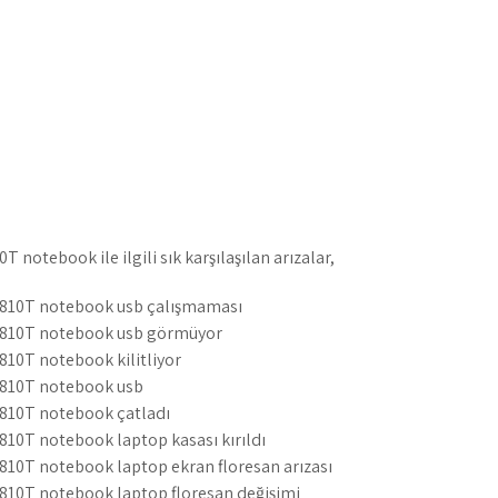
 notebook ile ilgili sık karşılaşılan arızalar,
4810T notebook usb çalışmaması
4810T notebook usb görmüyor
810T notebook kilitliyor
4810T notebook usb
4810T notebook çatladı
810T notebook laptop kasası kırıldı
810T notebook laptop ekran floresan arızası
4810T notebook laptop floresan değişimi