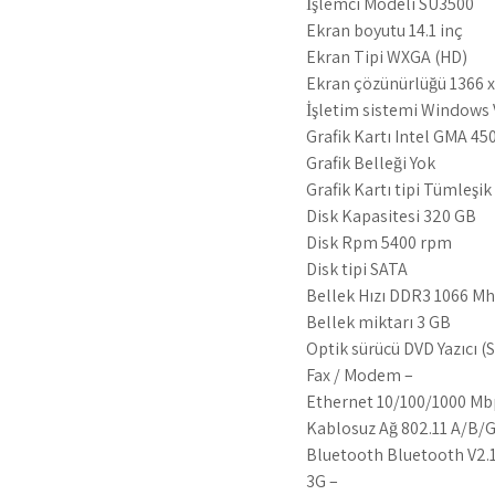
İşlemci Modeli SU3500
Ekran boyutu 14.1 inç
Ekran Tipi WXGA (HD)
Ekran çözünürlüğü 1366 x
İşletim sistemi Window
Grafik Kartı Intel GMA 4
Grafik Belleği Yok
Grafik Kartı tipi Tümleşik
Disk Kapasitesi 320 GB
Disk Rpm 5400 rpm
Disk tipi SATA
Bellek Hızı DDR3 1066 Mh
Bellek miktarı 3 GB
Optik sürücü DVD Yazıcı (
Fax / Modem –
Ethernet 10/100/1000 Mb
Kablosuz Ağ 802.11 A/B/
Bluetooth Bluetooth V2
3G –