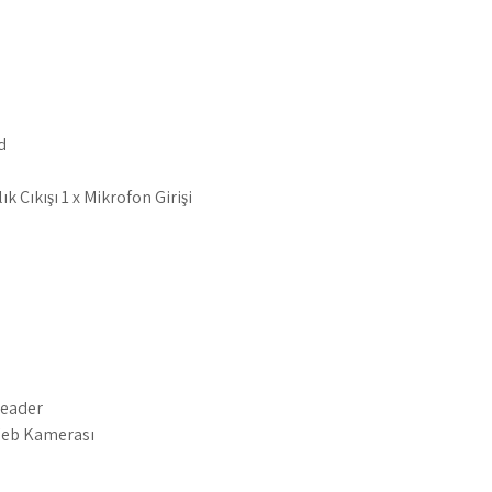
d
ık Çıkışı 1 x Mikrofon Girişi
reader
Web Kamerası