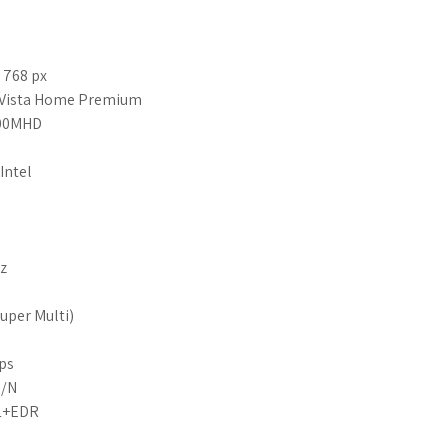
 768 px
s Vista Home Premium
500MHD
 Intel
z
Super Multi)
ps
G/N
.1+EDR