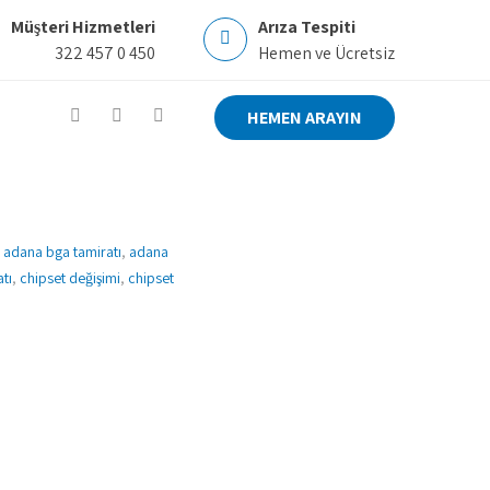
Müşteri Hizmetleri
Arıza Tespiti
322 457 0 450
Hemen ve Ücretsiz
HEMEN ARAYIN
,
adana bga tamiratı
,
adana
tı
,
chipset değişimi
,
chipset