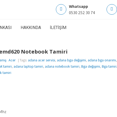
Whatsapp
0530 252 30 74
ANKASI
HAKKINDA
İLETİŞİM
 emd620 Notebook Tamiri
amış
Acer
| Tags:
adana acer servisi
,
adana bga değişimi
,
adana bga onarımı
t tamiri
,
adana laptop tamiri
,
adana notebook tamiri
,
Bga değişimi
,
Bga tamira
 tamiri
 Mhz