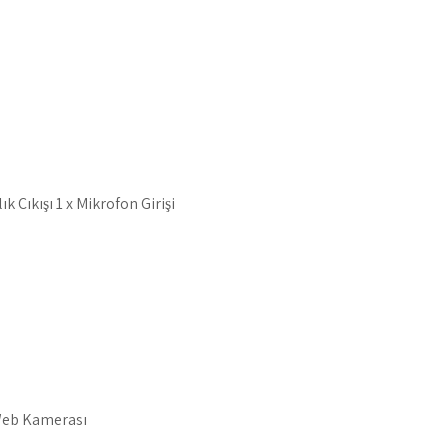
ık Çıkışı 1 x Mikrofon Girişi
Web Kamerası