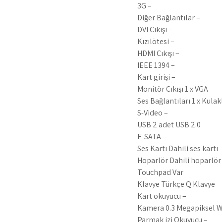
3G –
Diğer Bağlantılar –
DVI Çıkışı –
Kızılötesi –
HDMI Çıkışı –
IEEE 1394 –
Kart girişi –
Monitör Çıkışı 1 x VGA
Ses Bağlantıları 1 x Kulakl
S-Video –
USB 2 adet USB 2.0
E-SATA –
Ses Kartı Dahili ses kartı
Hoparlör Dahili hoparlör
Touchpad Var
Klavye Türkçe Q Klavye
Kart okuyucu –
Kamera 0.3 Megapiksel 
Parmak izi Okuyucu –