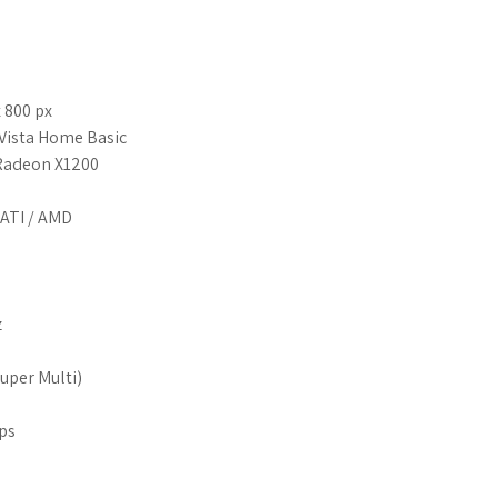
 800 px
Vista Home Basic
y Radeon X1200
 ATI / AMD
z
Super Multi)
ps
G