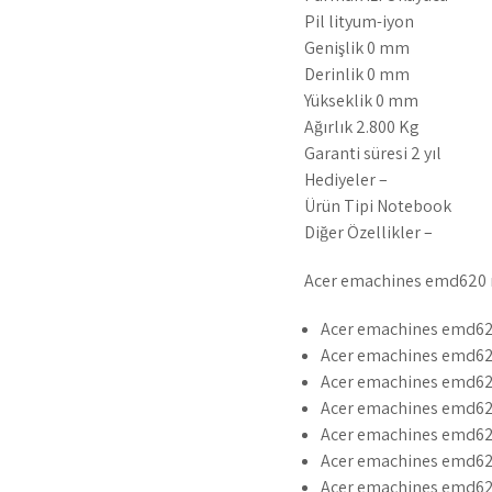
Pil lityum-iyon
Genişlik 0 mm
Derinlik 0 mm
Yükseklik 0 mm
Ağırlık 2.800 Kg
Garanti süresi 2 yıl
Hediyeler –
Ürün Tipi Notebook
Diğer Özellikler –
Acer emachines emd620 not
Acer emachines emd62
Acer emachines emd62
Acer emachines emd620
Acer emachines emd62
Acer emachines emd62
Acer emachines emd620
Acer emachines emd620