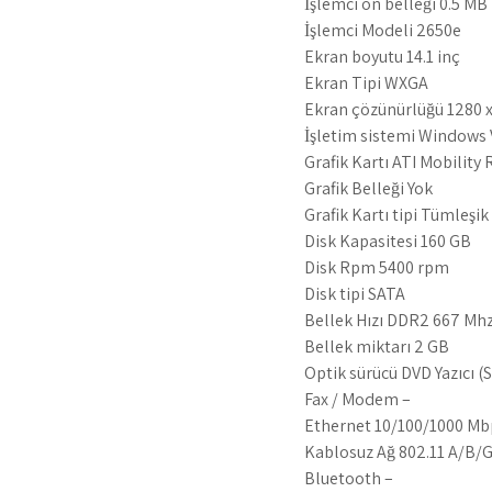
İşlemci ön belleği 0.5 MB
İşlemci Modeli 2650e
Ekran boyutu 14.1 inç
Ekran Tipi WXGA
Ekran çözünürlüğü 1280 x
İşletim sistemi Windows 
Grafik Kartı ATI Mobilit
Grafik Belleği Yok
Grafik Kartı tipi Tümleşik
Disk Kapasitesi 160 GB
Disk Rpm 5400 rpm
Disk tipi SATA
Bellek Hızı DDR2 667 Mh
Bellek miktarı 2 GB
Optik sürücü DVD Yazıcı (
Fax / Modem –
Ethernet 10/100/1000 Mb
Kablosuz Ağ 802.11 A/B/
Bluetooth –