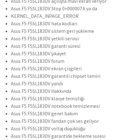
Asus F5 F5SL183DV açılışta mavi ekran veriyor
Asus F5 F5SL183DV Stop 0×000007A ya da
KERNEL_DATA_INPAGE_ERROR
Asus F5 F5SL183DV hata kodları
Asus F5 F5SL183DV sistem geri yükleme
Asus F5 F5SL183DV yetkili servisi
Asus F5 F5SL183DV garanti süresi
Asus F5 F5SL183DV şikayet
Asus F5 F5SL183DV forum
Asus F5 F5SL183DV ekran çizgileri
Asus F5 F5SL183DV garantili chipset tamiri
Asus F5 F5SL183DV yandı
Asus F5 F5SL183DV Hakkında
Asus F5 F5SL183DV klavye temizliği
Asus F5 F5SL183DV notebook temizlemesi
Asus F5 F5SL183DV genel bakım
Asus F5 F5SL183DV fandan çok ses geliyor
Asus F5 F5SL183DV voltaj düşüklüğü
Asus F5 F5SL183DV garantide bekleme süresi