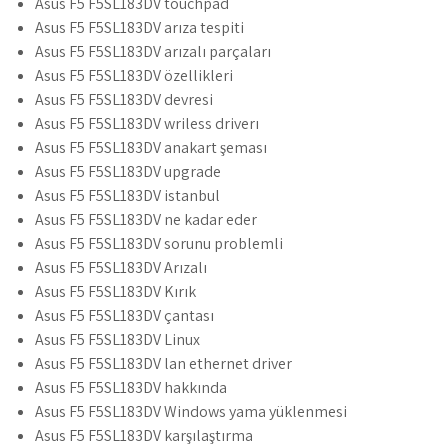
Asus F5 F5SL183DV touchpad
Asus F5 F5SL183DV arıza tespiti
Asus F5 F5SL183DV arızalı parçaları
Asus F5 F5SL183DV özellikleri
Asus F5 F5SL183DV devresi
Asus F5 F5SL183DV wriless driverı
Asus F5 F5SL183DV anakart şeması
Asus F5 F5SL183DV upgrade
Asus F5 F5SL183DV istanbul
Asus F5 F5SL183DV ne kadar eder
Asus F5 F5SL183DV sorunu problemli
Asus F5 F5SL183DV Arızalı
Asus F5 F5SL183DV Kırık
Asus F5 F5SL183DV çantası
Asus F5 F5SL183DV Linux
Asus F5 F5SL183DV lan ethernet driver
Asus F5 F5SL183DV hakkında
Asus F5 F5SL183DV Windows yama yüklenmesi
Asus F5 F5SL183DV karşılaştırma