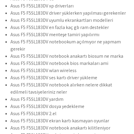
Asus F5 F5SL183DV xp driverları
Asus F5 F5SL183DV driver yüklerken yapılması gerekenler
Asus F5 F5SL183DV uyumlu ekrankartları modelleri
Asus F5 F5SL183DV en fazla kaç gb ram destekler
Asus F5 F5SL183DV menteşe tamiri yapılırmı
Asus F5 F5SL183DV notebookum açılmıyor ne yapmam
gerekir
Asus F5 F5SL183DV notebook anakartı biosum ne marka
Asus F5 F5SL183DV notebook bios markaları ami
Asus F5 F5SL183DV wlan wireless
Asus F5 F5SL183DV ses kartı driver yükleme
Asus F5 F5SL183DV notebook alırken nelere dikkat
edilmeli tavsiyeleriniz neler
Asus F5 F5SL183DV yardım
Asus F5 F5SL183DV dosya yedekleme
Asus F5 F5SL183DV 2.el
Asus F5 F5SL183DV ekran kartı kasmayan oyunlar
Asus F5 F5SL183DV notebook anakartı kilitleniyor