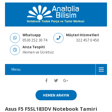
Whatsapp
Müşteri Hizmetleri
0530 252 30 74
322 457 0 450
Arıza Tespiti
Hemen ve Ücretsiz
Menu
HEMEN ARAYIN
Asus F5 F5SL183DV Notebook Tamiri