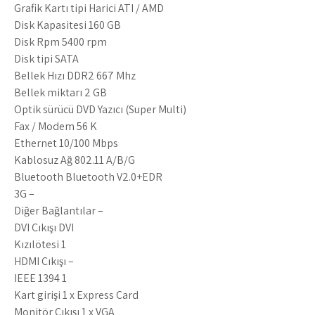
Grafik Kartı tipi Harici ATI / AMD
Disk Kapasitesi 160 GB
Disk Rpm 5400 rpm
Disk tipi SATA
Bellek Hızı DDR2 667 Mhz
Bellek miktarı 2 GB
Optik sürücü DVD Yazıcı (Super Multi)
Fax / Modem 56 K
Ethernet 10/100 Mbps
Kablosuz Ağ 802.11 A/B/G
Bluetooth Bluetooth V2.0+EDR
3G –
Diğer Bağlantılar –
DVI Çıkışı DVI
Kızılötesi 1
HDMI Çıkışı –
IEEE 1394 1
Kart girişi 1 x Express Card
Monitör Çıkışı 1 x VGA