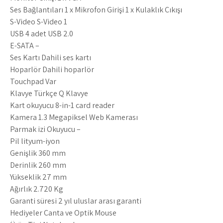
Ses Bağlantıları 1 x Mikrofon Girişi 1 x Kulaklık Çıkışı
S-Video S-Video 1
USB 4 adet USB 2.0
E-SATA –
Ses Kartı Dahili ses kartı
Hoparlör Dahili hoparlör
Touchpad Var
Klavye Türkçe Q Klavye
Kart okuyucu 8-in-1 card reader
Kamera 1.3 Megapiksel Web Kamerası
Parmak izi Okuyucu –
Pil lityum-iyon
Genişlik 360 mm
Derinlik 260 mm
Yükseklik 27 mm
Ağırlık 2.720 Kg
Garanti süresi 2 yıl uluslar arası garanti
Hediyeler Çanta ve Optik Mouse