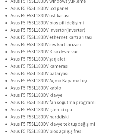
Asus F5 F5SL183DV windows yükleme
Asus F5 F5SL183DV lcd panel
Asus F5 F5SL183DV üst kasası
Asus F5 F5SL183DV bios pili değişimi
Asus F5 F5SL183DV invertör(inverter)
Asus F5 F5SL183DV ethernet kartı arızası
Asus F5 F5SL183DV ses kartı arızası
Asus F5 F5SL183DV Kısa devre var
Asus F5 F5SL183DV şarj aleti
Asus F5 F5SL183DV kamerası
Asus F5 F5SL183DV bataryası
Asus F5 F5SL183DV Açma Kapama tuşu
Asus F5 F5SL183DV kablo
Asus F5 F5SL183DV klavye
Asus F5 F5SL183DV fan soğutma programı
Asus F5 F5SL183DV işlemci cpu
Asus F5 F5SL183DV harddiski
Asus F5 F5SL183DV klavye tek tuş değişimi
Asus F5 F5SL183DV bios açılış şifresi