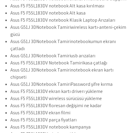
Asus F5 F5SL183DV notebook Alt kasa kırılması
Asus F5 F5SL183DV notebook Alt kasa
Asus F5 F5SL183DV notebook Klasik Laptop Arızaları
Asus G51J 3DNotebook Tamiriwireless kartı-anteni-çekim
gücü
Asus G51J 3DNotebook Tamirinotebookumun ekranı
çatladı
Asus G51J 3DNotebook Tamiriusb arızaları
Asus F5 F5SL183DV Notebook Tamirikasa çatlağı
Asus G51J 3DNotebook Tamirinotebook ekran kartı
chipseti
Asus G51J 3DNotebook TamiriPassword şifre kırma
Asus F5 F5SL183DV ekran kartı driverı yükleme
Asus F5 F5SL183DV wireless sürücüsü yükleme
Asus F5 F5SL183DV floresan değişimi ne kadar
Asus F5 F5SL183DV ekran filmi
Asus F5 F5SL183DV parça fiyatları
Asus F5 F5SL183DV notebook kampanya