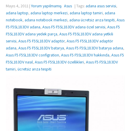
Mayıs 4, 2011
|
Yorum yapılmamış
Asus
| Tags:
adana asus servisi
,
adana laptop
,
adana laptop merkezi
,
adana laptop tamiri
,
adana
notebook
,
adana notebook merkezi
,
adana ücretsiz arıza tespiti
,
Asus
F5 F5SL183DV adana
,
Asus F5 F5SL183DV adana özel servisi
,
Asus F5
F5SL183DV adana yedek parça
,
Asus F5 F5SL183DV adana yetkili
servisi
,
Asus F5 F5SL183DV adaptör
,
Asus F5 F5SL183DV adaptör
adana
,
Asus F5 F5SL183DV batarya
,
Asus F5 F5SL183DV batarya adana
,
Asus F5 F5SL183DV configration
,
Asus F5 F5SL183DV hakkında
,
Asus F5
F5SL183DV nasıl
,
Asus F5 F5SL183DV özellikleri
,
Asus F5 F5SL183DV
tamiri
,
ücretsiz arıza tespiti