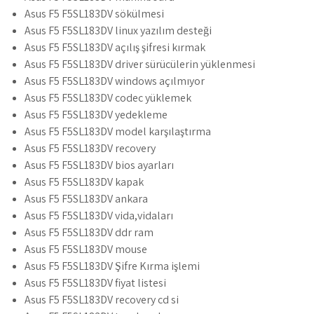
Asus F5 F5SL183DV sökülmesi
Asus F5 F5SL183DV linux yazılım desteği
Asus F5 F5SL183DV açılış şifresi kırmak
Asus F5 F5SL183DV driver sürücülerin yüklenmesi
Asus F5 F5SL183DV windows açılmıyor
Asus F5 F5SL183DV codec yüklemek
Asus F5 F5SL183DV yedekleme
Asus F5 F5SL183DV model karşılaştırma
Asus F5 F5SL183DV recovery
Asus F5 F5SL183DV bios ayarları
Asus F5 F5SL183DV kapak
Asus F5 F5SL183DV ankara
Asus F5 F5SL183DV vida,vidaları
Asus F5 F5SL183DV ddr ram
Asus F5 F5SL183DV mouse
Asus F5 F5SL183DV Şifre Kırma işlemi
Asus F5 F5SL183DV fiyat listesi
Asus F5 F5SL183DV recovery cd si