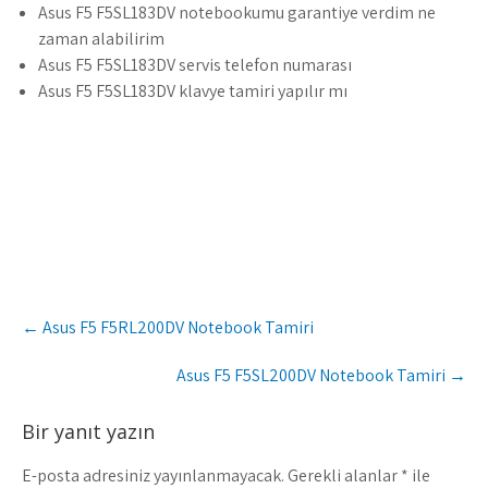
Asus F5 F5SL183DV notebookumu garantiye verdim ne
zaman alabilirim
Asus F5 F5SL183DV servis telefon numarası
Asus F5 F5SL183DV klavye tamiri yapılır mı
Post
←
Asus F5 F5RL200DV Notebook Tamiri
navigation
Asus F5 F5SL200DV Notebook Tamiri
→
Bir yanıt yazın
E-posta adresiniz yayınlanmayacak.
Gerekli alanlar
*
ile