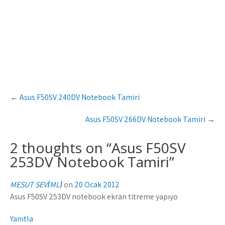
Post
←
Asus F50SV 240DV Notebook Tamiri
navigation
Asus F50SV 266DV Notebook Tamiri
→
2 thoughts on “
Asus F50SV
253DV Notebook Tamiri
”
MESUT SEVİMLİ
on
20 Ocak 2012
Asus F50SV 253DV notebook ekran titreme yapıyo
Yanıtla