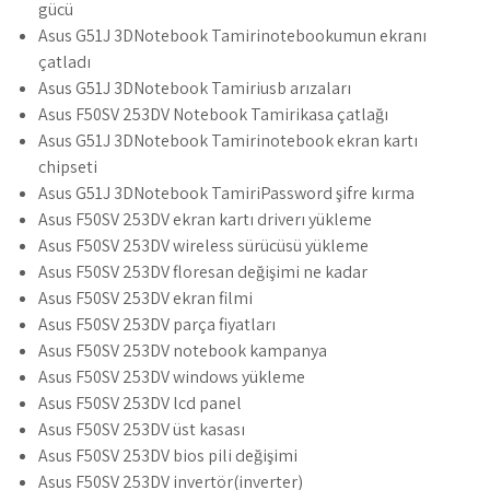
gücü
Asus G51J 3DNotebook Tamirinotebookumun ekranı
çatladı
Asus G51J 3DNotebook Tamiriusb arızaları
Asus F50SV 253DV Notebook Tamirikasa çatlağı
Asus G51J 3DNotebook Tamirinotebook ekran kartı
chipseti
Asus G51J 3DNotebook TamiriPassword şifre kırma
Asus F50SV 253DV ekran kartı driverı yükleme
Asus F50SV 253DV wireless sürücüsü yükleme
Asus F50SV 253DV floresan değişimi ne kadar
Asus F50SV 253DV ekran filmi
Asus F50SV 253DV parça fiyatları
Asus F50SV 253DV notebook kampanya
Asus F50SV 253DV windows yükleme
Asus F50SV 253DV lcd panel
Asus F50SV 253DV üst kasası
Asus F50SV 253DV bios pili değişimi
Asus F50SV 253DV invertör(inverter)