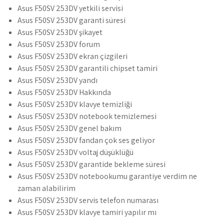
Asus F50SV 253DV yetkili servisi
Asus F50SV 253DV garanti süresi
Asus F50SV 253DV şikayet
Asus F50SV 253DV forum
Asus F50SV 253DV ekran çizgileri
Asus F50SV 253DV garantili chipset tamiri
Asus F50SV 253DV yandı
Asus F50SV 253DV Hakkında
Asus F50SV 253DV klavye temizliği
Asus F50SV 253DV notebook temizlemesi
Asus F50SV 253DV genel bakım
Asus F50SV 253DV fandan çok ses geliyor
Asus F50SV 253DV voltaj düşüklüğü
Asus F50SV 253DV garantide bekleme süresi
Asus F50SV 253DV notebookumu garantiye verdim ne
zaman alabilirim
Asus F50SV 253DV servis telefon numarası
Asus F50SV 253DV klavye tamiri yapılır mı