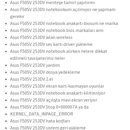
Asus F50SV 253DV menteşe tamiri yapılırmı
Asus F50SV 253DV notebookum açılmıyor ne yapmam
gerekir
Asus F50SV 253DV notebook anakartı biosum ne marka
Asus F50SV 253DV notebook bios markaları ami
Asus F50SV 253DV wlan wireless
Asus F50SV 253DV ses kartı driver yükleme
Asus F50SV 253DV notebook alırken nelere dikkat
edilmeli tavsiyeleriniz neler
Asus F50SV 253DV yardım
Asus F50SV 253DV dosya yedekleme
Asus F50SV 253DV 2.el
Asus F50SV 253DV ekran kartı kasmayan oyunlar
Asus F50SV 253DV notebook anakartı kilitleniyor
Asus F50SV 253DV açılışta mavi ekran veriyor
Asus F50SV 253DV Stop 0×000007A ya da
KERNEL_DATA_INPAGE_ERROR
Asus F50SV 253DV hata kodları
Asus F50SV 253DV sistem geri yükleme