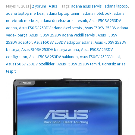
Mayıs 4, 2011
|
2 yorum
Asus
| Tags:
adana asus servisi
,
adana laptop
,
adana laptop merkezi
,
adana laptop tamiri
,
adana notebook
,
adana
notebook merkezi
,
adana ücretsiz arıza tespiti
,
Asus F50SV 253DV
adana
,
Asus F50SV 253DV adana özel servisi
,
Asus F50SV 253DV adana
yedek parça
,
Asus F50SV 253DV adana yetkili servisi
,
Asus F50SV
253DV adaptör
,
Asus F50SV 253DV adaptör adana
,
Asus F50SV 253DV
batarya
,
Asus F50SV 253DV batarya adana
,
Asus F50SV 253DV
configration
,
Asus F50SV 253DV hakkında
,
Asus F50SV 253DV nasıl
,
Asus F50SV 253DV özellikleri
,
Asus F50SV 253DV tamiri
,
ücretsiz arıza
tespiti