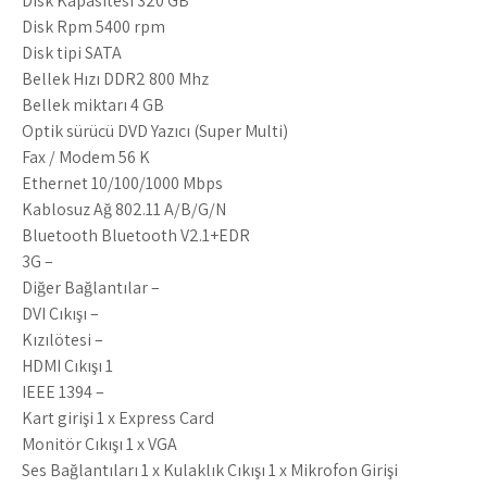
Disk Kapasitesi 320 GB
Disk Rpm 5400 rpm
Disk tipi SATA
Bellek Hızı DDR2 800 Mhz
Bellek miktarı 4 GB
Optik sürücü DVD Yazıcı (Super Multi)
Fax / Modem 56 K
Ethernet 10/100/1000 Mbps
Kablosuz Ağ 802.11 A/B/G/N
Bluetooth Bluetooth V2.1+EDR
3G –
Diğer Bağlantılar –
DVI Çıkışı –
Kızılötesi –
HDMI Çıkışı 1
IEEE 1394 –
Kart girişi 1 x Express Card
Monitör Çıkışı 1 x VGA
Ses Bağlantıları 1 x Kulaklık Çıkışı 1 x Mikrofon Girişi