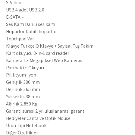
S-Video –
USB 4 adet USB 2.0
E-SATA –
Ses Kartı Dahili ses kartı
Hoparlör Dahili hoparlör
Touchpad Var
Klavye Türkçe Q Klavye + Sayısal Tuş Takımı
Kart okuyucu 8-in-1 card reader
Kamera 1.3 Megapiksel Web Kamerası
Parmak izi Okuyucu –
Pil lityum-iyon
Genişlik 380 mm
Derinlik 265 mm
Yükseklik 38 mm
Ağırlık 2.850 Kg
Garanti süresi 2 yıl uluslar arası garanti
Hediyeler Çanta ve Optik Mouse
Ürün Tipi Notebook
Diğer Özellikler –