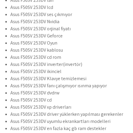
Asus F50SV 253DV lan
Asus F50SV 253DV lcd
Asus F50SV 253DV ses çıkmıyor
Asus F50SV 253DV Nvidia
Asus F50SV 253DV orjinal fiyatı
Asus F50SV 253DV Geforce
Asus F50SV 253DV Oyun
Asus F50SV 253DV kablosu
Asus F50SV 253DV cd rom
Asus F50SV 253DV inverter(invertör)
Asus F50SV 253DV ikinciel
Asus F50SV 253DV Klavye temizlemesi
Asus F50SV 253DV fanı çalışmıyor ısınma yapıyor
Asus F50SV 253DV dvdrw
Asus F50SV 253DV cd
Asus F50SV 253DV xp driverları
Asus F50SV 253DV driver yüklerken yapılması gerekenler
Asus F50SV 253DV uyumlu ekrankartları modelleri
Asus F50SV 253DV en fazla kaç gb ram destekler