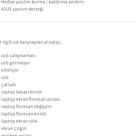
Hediye yazılım kurma / kaldırma yardımı
ASUS yazılım desteği
ilgili sık karşılaşılan arızalar,
 usb çalışmaması
k usb görmüyor
kilitliyor
 usb
 çatladı
laptop kasası kırıldı
laptop ekran floresan arızası
laptop floresan değişimi
laptop floresan kırıldı
laptop ekran silik
ekran çizgili
k modem arızası