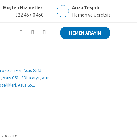
Müşteri Hizmetleri
Arıza Tespiti
322 457 0 450
Hemen ve Ücretsiz
HEMEN ARAYIN
özel servisi
,
Asus G51J
a
,
Asus G51J 3Dbatarya
,
Asus
ellikleri
,
Asus G51J
 2.8 GHz;