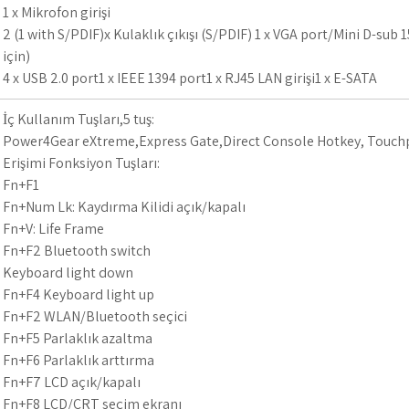
1 x Mikrofon girişi
2 (1 with S/PDIF)x Kulaklık çıkışı (S/PDIF) 1 x VGA port/Mini D-sub 
için)
4 x USB 2.0 port1 x IEEE 1394 port1 x RJ45 LAN girişi1 x E-SATA
İç Kullanım Tuşları,5 tuş:
Power4Gear eXtreme,Express Gate,Direct Console Hotkey, Touchpa
Erişimi Fonksiyon Tuşları:
Fn+F1
Fn+Num Lk: Kaydırma Kilidi açık/kapalı
Fn+V: Life Frame
Fn+F2 Bluetooth switch
Keyboard light down
Fn+F4 Keyboard light up
Fn+F2 WLAN/Bluetooth seçici
Fn+F5 Parlaklık azaltma
Fn+F6 Parlaklık arttırma
Fn+F7 LCD açık/kapalı
Fn+F8 LCD/CRT seçim ekranı