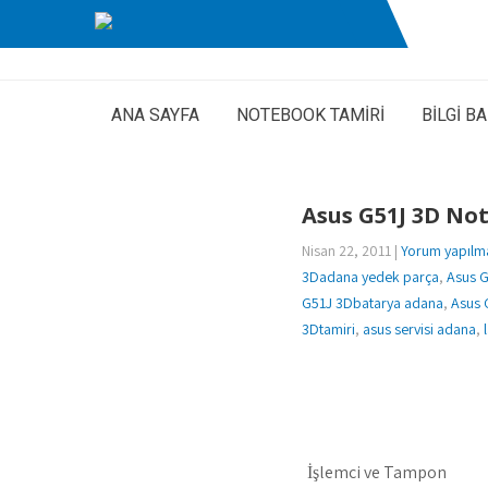
ANA SAYFA
NOTEBOOK TAMİRİ
BİLGİ B
Asus G51J 3D No
Nisan 22, 2011
|
Yorum yapılm
3Dadana yedek parça
,
Asus G
G51J 3Dbatarya adana
,
Asus 
3Dtamiri
,
asus servisi adana
,
İşlemci ve Tampon