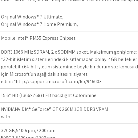
Orijinal Windows® 7 Ultimate,
Orijinal Windows® 7 Home Premium,
Mobile Intel® PM55 Express Chipset
DDR3 1066 MHz SDRAM, 2 x SODIMM soket. Maksimum genişleme
*32-bit işletim sistemlerindeki kısıtlamadan dolayı 4GB bellekler
görülebilir.64-bit işletim sisteminde böyle bir durum söz konusu de
için Microsoft’un aşağıdaki sitesini ziyaret
ediniz.”http://support.microsoft.com/kb/946003″
15.6″ HD (1366×768) LED backlight ColorShine
NVIDIANVIDIA® GeForce® GTX 260M 1GB DDR3 VRAM
with
320GB,5400rpm;7200rpm
500GB,5400rpm;7200rpm