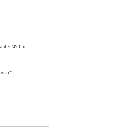
dapter,MS-Duo
tooth™