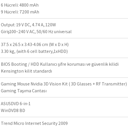
6 Hücreli: 4800 mAh
9 Hücreli: 7200 mAh
Output: 19 V DC, 4.74 A, 120W
Giriş100~240 V AC, 50/60 Hz universal
37.5 x 26.5 x 3.43-4.06 cm (W x D x H)
3.30 kg, (with 6 cell battery,1xHDD)
BIOS Booting / HDD Kullanıcı şifre koruması ve güvenlik kilidi
Kensington kilit standardı
Gaming Mouse Nvidia 3D Vision Kit ( 3D Glasses + RF Transmitter)
Gaming Taşıma Çantası
ASUSDVD 6-in-1
WinDVD8 BD
Trend Micro Internet Security 2009