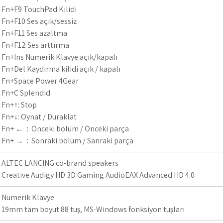
Fn+F9 TouchPad Kilidi
Fn+F10 Ses açık/sessiz
Fn+F11 Ses azaltma
Fn+F12 Ses arttırma
Fn+Ins Numerik Klavye açık/kapalı
Fn+Del Kaydırma kilidi açık / kapalı
Fn+Space Power 4Gear
Fn+C Splendid
Fn+↑: Stop
Fn+↓: Oynat / Duraklat
Fn+ ←：Önceki bölüm / Önceki parça
Fn+ →：Sonraki bölüm / Sanraki parça
ALTEC LANCING co-brand speakers
Creative Audigy HD 3D Gaming AudioEAX Advanced HD 4.0
Numerik Klavye
19mm tam boyut 88 tuş, MS-Windows fonksiyon tuşları