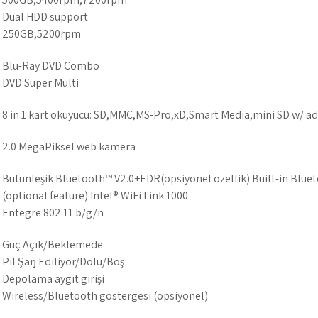
Dual HDD support
250GB,5200rpm
Blu-Ray DVD Combo
DVD Super Multi
8 in 1 kart okuyucu: SD,MMC,MS-Pro,xD,Smart Media,mini SD w/ a
2.0 MegaPiksel web kamera
Bütünleşik Bluetooth™ V2.0+EDR(opsiyonel özellik) Built-in Blue
(optional feature) Intel® WiFi Link 1000
Entegre 802.11 b/g/n
Güç Açık/Beklemede
Pil Şarj Ediliyor/Dolu/Boş
Depolama aygıt girişi
Wireless/Bluetooth göstergesi (opsiyonel)