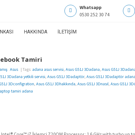
Whatsapp
0530 252 30 74
ANKASI
HAKKINDA
İLETİŞİM
tebook Tamiri
amış
Asus
| Tags:
adana asus servisi
,
Asus G51J 3Dadana
,
Asus G51J 3Dadana 
51J 3Dadana yetkili servisi
,
Asus G51J 3Dadaptör
,
Asus G51J 3Dadaptör adan
G51J 3Dconfigration
,
Asus G51J 3Dhakkında
,
Asus G51J 3Dnasıl
,
Asus G51J 3Döz
laptop tamiri adana
Intel® Core™ i7 İşlemci 720QM Processor : 1.6 GHz with turbo up to