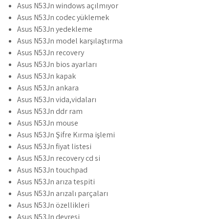
Asus N53Jn windows açılmıyor
Asus N53Jn codec yüklemek
Asus N53Jn yedekleme
Asus N53Jn model karşılaştırma
Asus N53Jn recovery
Asus N53Jn bios ayarları
Asus N53Jn kapak
Asus N53Jn ankara
Asus N53Jn vida,vidaları
Asus N53Jn ddr ram
Asus N53Jn mouse
Asus N53Jn Şifre Kırma işlemi
Asus N53Jn fiyat listesi
Asus N53Jn recovery cd si
Asus N53Jn touchpad
Asus N53Jn arıza tespiti
Asus N53Jn arızalı parçaları
Asus N53Jn özellikleri
Asus N53Jn devresi