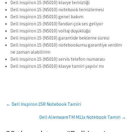
Dell Inspiron 15 (N5010) klavye temizliği
Dell Inspiron 15 (N5010) notebook temizlemesi
Dell Inspiron 15 (N5010) genel bakım
Dell Inspiron 15 (N5010) fandan çok ses geliyor
Dell Inspiron 15 (N5010) voltaj düşüklüğü
Dell Inspiron 15 (N5010) garantide bekleme süresi
Dell Inspiron 15 (N5010) notebookumu garantiye verdim
ne zaman alabilirim
Dell Inspiron 15 (N5010) servis telefon numarası
Dell Inspiron 15 (N5010) klavye tamiri yapılır mı
Post
←
Dell Inspiron 15R Notebook Tamiri
navigation
Dell AlienwareTM M11x Notebook Tamiri
→