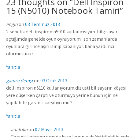
23 thoughts on “
Dell Inspiron
15 (N5010) Notebook Tamiri
”
engin
on
03 Temmuz 2013
2 senelik dell inspiron n5010 kullanıcısıyım. bilgisayarı
açtığımda genelde oyun oynuyorum . son zamanlarda
oyunlara girince aşırı ısınıp kapanıyor. bana yardımcı
olurmusunuz
Yanıtla
gamze demşr
on
03 Ocak 2013
dell ınspıron n5110 kullanıyorum.diz üsti bilisayarın köşesi
yere düşerken çarptı ve oturmuyo yerine bunun için ne
yapılabilir garanti karşılıyo mu ?
Yanıtla
anatolia
on
02 Mayıs 2013
Garanti kapsamı dışında kasa komple değiştirilebilir yada