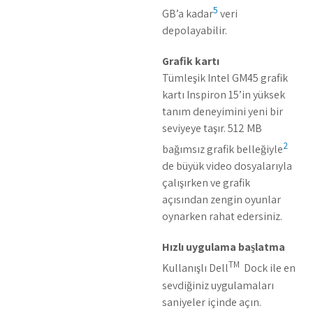
5
GB’a kadar
veri
depolayabilir.
Grafik kartı
Tümleşik Intel GM45 grafik
kartı Inspiron 15’in yüksek
tanım deneyimini yeni bir
seviyeye taşır. 512 MB
2
bağımsız grafik belleğiyle
de büyük video dosyalarıyla
çalışırken ve grafik
açısından zengin oyunlar
oynarken rahat edersiniz.
Hızlı uygulama başlatma
TM
Kullanışlı Dell
Dock ile en
sevdiğiniz uygulamaları
saniyeler içinde açın.