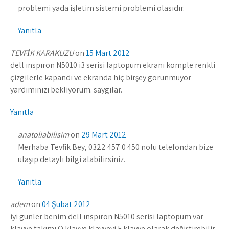
problemi yada işletim sistemi problemi olasıdır.
Yanıtla
TEVFİK KARAKUZU
on
15 Mart 2012
dell ınspıron N5010 i3 serisi laptopum ekranı komple renkli
çizgilerle kapandı ve ekranda hiç birşey görünmüyor
yardımınızı bekliyorum. saygılar.
Yanıtla
anatoliabilisim
on
29 Mart 2012
Merhaba Tevfik Bey, 0322 457 0 450 nolu telefondan bize
ulaşıp detaylı bilgi alabilirsiniz.
Yanıtla
adem
on
04 Şubat 2012
iyi günler benim dell ınspıron N5010 serisi laptopum var
klavye takımı Q klavye klavyeyi F klavye olarak değiştirebilir