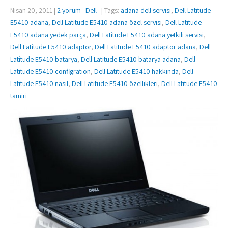
Nisan 20, 2011
|
2 yorum
Dell
| Tags:
adana dell servisi
,
Dell Latitude
E5410 adana
,
Dell Latitude E5410 adana özel servisi
,
Dell Latitude
E5410 adana yedek parça
,
Dell Latitude E5410 adana yetkili servisi
,
Dell Latitude E5410 adaptör
,
Dell Latitude E5410 adaptör adana
,
Dell
Latitude E5410 batarya
,
Dell Latitude E5410 batarya adana
,
Dell
Latitude E5410 configration
,
Dell Latitude E5410 hakkında
,
Dell
Latitude E5410 nasıl
,
Dell Latitude E5410 özellikleri
,
Dell Latitude E5410
tamiri