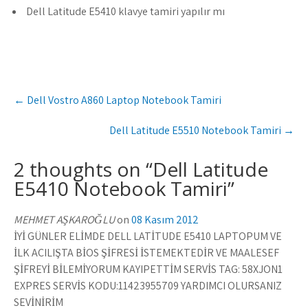
Dell Latitude E5410 klavye tamiri yapılır mı
Post
←
Dell Vostro A860 Laptop Notebook Tamiri
navigation
Dell Latitude E5510 Notebook Tamiri
→
2 thoughts on “
Dell Latitude
E5410 Notebook Tamiri
”
MEHMET AŞKAROĞLU
on
08 Kasım 2012
İYİ GÜNLER ELİMDE DELL LATİTUDE E5410 LAPTOPUM VE
İLK AÇILIŞTA BİOS ŞİFRESİ İSTEMEKTEDİR VE MAALESEF
ŞİFREYİ BİLEMİYORUM KAYIPETTİM SERVİS TAG: 58XJON1
EXPRES SERVİS KODU:11423955709 YARDIMCI OLURSANIZ
SEVİNİRİM