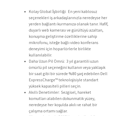
Kolay Global İşbirliği: En yeni kablosuz
seçenekleri iş arkadaşlarınızla neredeyse her
yerden bağlantı kurmanıza olanak tanır. Hafif,
duyarlı web kamerası ve gürültüyü azaltan,
konuşma geliştirme özelliklerine sahip
mikrofonu, isteğe bağlı video konferans
deneyimi için hoparlörlerle birlikte
kullanılabilir.
Daha Uzun Pil Ömrü: 3 yıl garantili uzun
ömürlü pil seçeneğini kullanın veya yaklaşık
bir saat gibi bir sürede %80 şarj edebilen Dell
ExpressCharge™ teknolojisiyle standart
yüksek kapasiteli pilleri seçin.
Akıllı Denetimler: Sezgisel, hareket
komutları alabilen dokunmatik yüzey,
neredeyse her koşulda akılı ve rahat bir
çalışma ortamı sağlar.