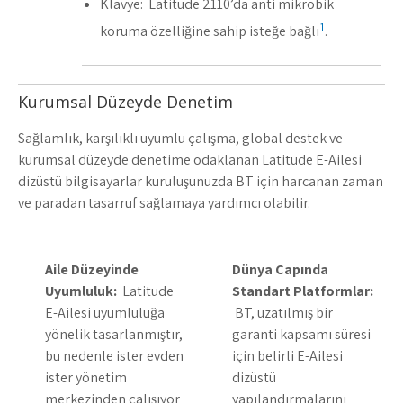
Klavye: Latitude 2110’da anti mikrobik
1
koruma özelliğine sahip isteğe bağlı
.
Kurumsal Düzeyde Denetim
Sağlamlık, karşılıklı uyumlu çalışma, global destek ve
kurumsal düzeyde denetime odaklanan Latitude E-Ailesi
dizüstü bilgisayarlar kuruluşunuzda BT için harcanan zaman
ve paradan tasarruf sağlamaya yardımcı olabilir.
Aile Düzeyinde
Dünya Çapında
Uyumluluk:
Latitude
Standart Platformlar:
E-Ailesi uyumluluğa
BT, uzatılmış bir
yönelik tasarlanmıştır,
garanti kapsamı süresi
bu nedenle ister evden
için belirli E-Ailesi
ister yönetim
dizüstü
merkezinden çalışıyor
yapılandırmalarını