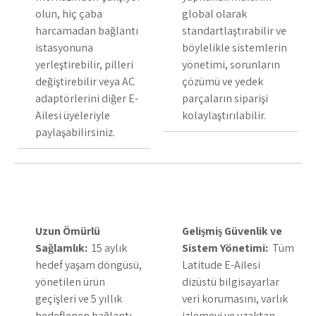
olun, hiç çaba
global olarak
harcamadan bağlantı
standartlaştırabilir ve
istasyonuna
böylelikle sistemlerin
yerleştirebilir, pilleri
yönetimi, sorunların
değiştirebilir veya AC
çözümü ve yedek
adaptörlerini diğer E-
parçaların siparişi
Ailesi üyeleriyle
kolaylaştırılabilir.
paylaşabilirsiniz.
Uzun Ömürlü
Gelişmiş Güvenlik ve
Sağlamlık:
15 aylık
Sistem Yönetimi:
Tüm
hedef yaşam döngüsü,
Latitude E-Ailesi
yönetilen ürün
dizüstü bilgisayarlar
geçişleri ve 5 yıllık
veri korumasını, varlık
hedeflenen bağlantı
izlemeyi ve uzaktan