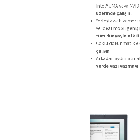
Intel®UMA veya NVIDI
üzerinde çalışın
.
Yerleşik web kamerası
ve ideal mobil geniş
tüm dünyayla etkili 
Çoklu dokunmatik ek
çalışın
.
Arkadan aydınlatmalı
yerde yazı yazmayı