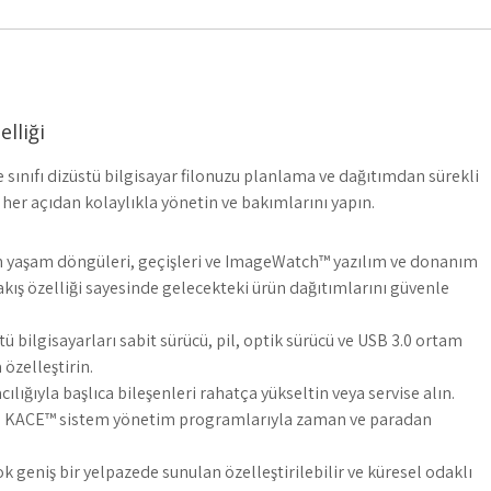
lliği
e sınıfı dizüstü bilgisayar filonuzu planlama ve dağıtımdan sürekli
her açıdan kolaylıkla yönetin ve bakımlarını yapın.
n yaşam döngüleri, geçişleri ve ImageWatch™ yazılım ve donanım
akış özelliği sayesinde gelecekteki ürün dağıtımlarını güvenle
tü bilgisayarları sabit sürücü, pil, optik sürücü ve USB 3.0 ortam
özelleştirin.
ılığıyla başlıca bileşenleri rahatça yükseltin veya servise alın.
ll KACE™ sistem yönetim programlarıyla zaman ve paradan
ok geniş bir yelpazede sunulan özelleştirilebilir ve küresel odaklı