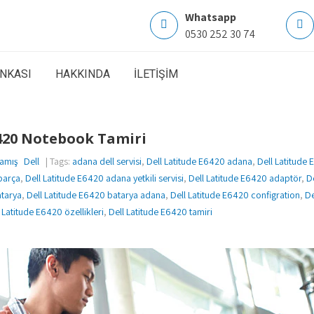
Whatsapp
0530 252 30 74
ANKASI
HAKKINDA
İLETİŞİM
6420 Notebook Tamiri
amış
Dell
| Tags:
adana dell servisi
,
Dell Latitude E6420 adana
,
Dell Latitude 
parça
,
Dell Latitude E6420 adana yetkili servisi
,
Dell Latitude E6420 adaptör
,
D
atarya
,
Dell Latitude E6420 batarya adana
,
Dell Latitude E6420 configration
,
De
 Latitude E6420 özellikleri
,
Dell Latitude E6420 tamiri