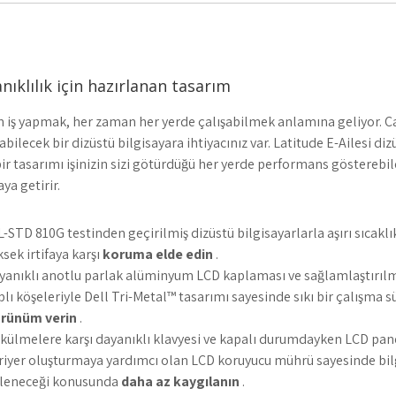
nıklılık için hazırlanan tasarım
 iş yapmak, her zaman her yerde çalışabilmek anlamına geliyor. Ça
bilecek bir dizüstü bilgisayara ihtiyacınız var. Latitude E-Ailesi diz
 bir tasarımı işinizin sizi götürdüğü her yerde performans gösterebil
aya getirir.
L-STD 810G testinden geçirilmiş dizüstü bilgisayarlarla aşırı sıcaklı
ksek irtifaya karşı
koruma elde edin
.
yanıklı anotlu parlak alüminyum LCD kaplaması ve sağlamlaştırı
plı köşeleriyle Dell Tri-Metal™ tasarımı sayesinde sıkı bir çalışma
rünüm verin
.
külmelere karşı dayanıklı klavyesi ve kapalı durumdayken LCD pane
riyer oluşturmaya yardımcı olan LCD koruyucu mührü sayesinde bil
rleneceği konusunda
daha az kaygılanın
.