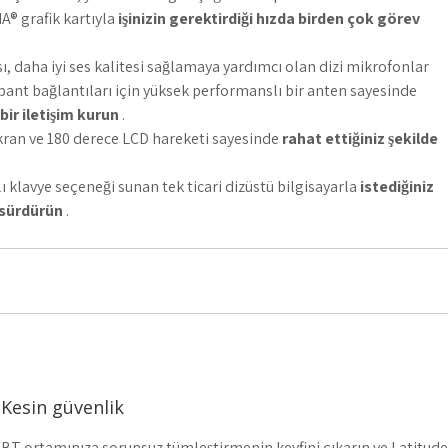
A® grafik kartıyla
işinizin gerektirdiği hızda birden çok görev
, daha iyi ses kalitesi sağlamaya yardımcı olan dizi mikrofonlar
 bant bağlantıları için yüksek performanslı bir anten sayesinde
bir iletişim kurun
.
ran ve 180 derece LCD hareketi sayesinde
rahat ettiğiniz şekilde
 klavye seçeneği sunan tek ticari dizüstü bilgisayarla
istediğiniz
 sürdürün
.
Kesin güvenlik
BT ortamınıza sorunsuz tümleştirmenin keyfini çıkarın ve Latitude 