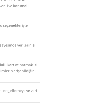
üvenli ve korumalı
cü seçenekleriyle
ayesinde verilerinizi
ıllı kart ve parmak izi
mlerin erişebildiğini
ni engellemeye ve veri