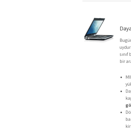
Daya
Bugün
uydura
sınıf
bir ar
MI
yü
Da
ka
gö
Dö
ba
ki