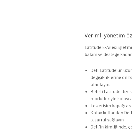
Verimli yönetim öze
Latitude E-Ailesi işletm
bakım ve desteğe kadar 
Dell Latitude’un uzu
değişikliklerine ön b
planlayın.
Belirli Latitude dizüs
modülleriyle kolayca 
Tek erişim kapağı arac
Kolay kullanılan De
tasarruf sağlayın.
Dell’in kimliğinde, ç