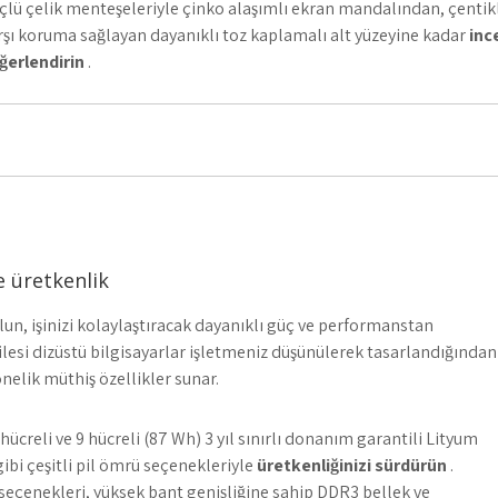
çlü çelik menteşeleriyle çinko alaşımlı ekran mandalından, çentikl
rşı koruma sağlayan dayanıklı toz kaplamalı alt yüzeyine kadar
ince
ğerlendirin
.
e üretkenlik
 olun, işinizi kolaylaştıracak dayanıklı güç ve performanstan
ilesi dizüstü bilgisayarlar işletmeniz düşünülerek tasarlandığından
nelik müthiş özellikler sunar.
9 hücreli ve 9 hücreli (87 Wh) 3 yıl sınırlı donanım garantili Lityum
gibi çeşitli pil ömrü seçenekleriyle
üretkenliğinizi sürdürün
.
 seçenekleri, yüksek bant genişliğine sahip DDR3 bellek ve