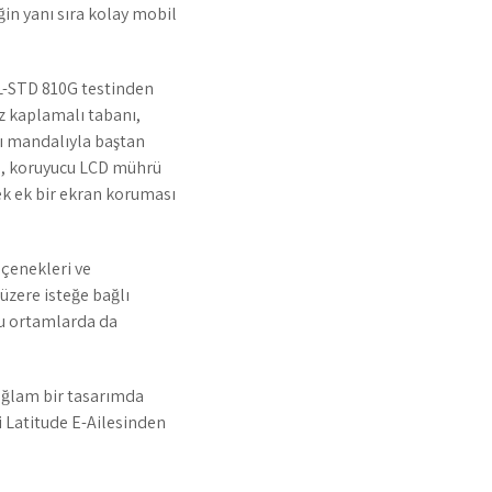
ğin yanı sıra kolay mobil
MIL-STD 810G testinden
z kaplamalı tabanı,
lı mandalıyla baştan
vye, koruyucu LCD mührü
k ek bir ekran koruması
çenekleri ve
 üzere isteğe bağlı
ğu ortamlarda da
sağlam bir tasarımda
bi Latitude E-Ailesinden