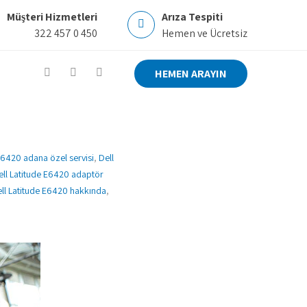
Müşteri Hizmetleri
Arıza Tespiti
322 457 0 450
Hemen ve Ücretsiz
HEMEN ARAYIN
E6420 adana özel servisi
,
Dell
ell Latitude E6420 adaptör
ll Latitude E6420 hakkında
,