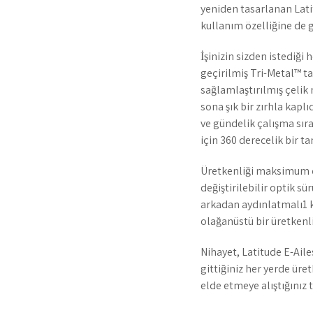
yeniden tasarlanan Latit
kullanım özelliğine de g
İşinizin sizden istediği
geçirilmiş Tri-Metal™ t
sağlamlaştırılmış çelik
sona şık bir zırhla kapl
ve gündelik çalışma sır
için 360 derecelik bir t
Üretkenliği maksimum dü
değiştirilebilir optik s
arkadan aydınlatmalı1 k
olağanüstü bir üretkenli
Nihayet, Latitude E-Aile
gittiğiniz her yerde üre
elde etmeye alıştığınız 