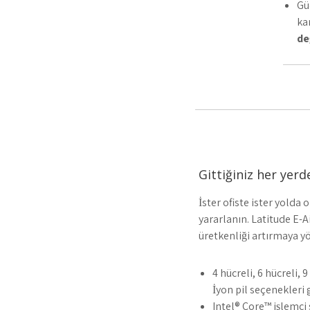
Gü
ka
de
Gittiğiniz her yerd
İster ofiste ister yolda
yararlanın. Latitude E-A
üretkenliği artırmaya yö
4 hücreli, 6 hücreli, 
İyon pil seçenekleri 
Intel® Core™ işlemci