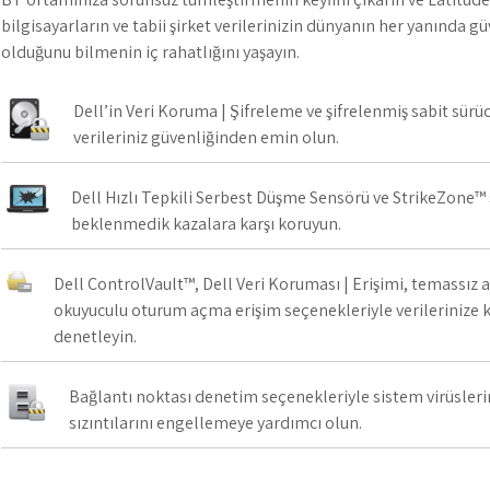
bilgisayarların ve tabii şirket verilerinizin dünyanın her yanında g
olduğunu bilmenin iç rahatlığını yaşayın.
Dell’in Veri Koruma | Şifreleme ve şifrelenmiş sabit sürü
verileriniz güvenliğinden emin olun.
Dell Hızlı Tepkili Serbest Düşme Sensörü ve StrikeZone™ s
beklenmedik kazalara karşı koruyun.
Dell ControlVault™, Dell Veri Koruması | Erişimi, temassız ak
okuyuculu oturum açma erişim seçenekleriyle verilerinize ki
denetleyin.
Bağlantı noktası denetim seçenekleriyle sistem virüsleri
sızıntılarını engellemeye yardımcı olun.