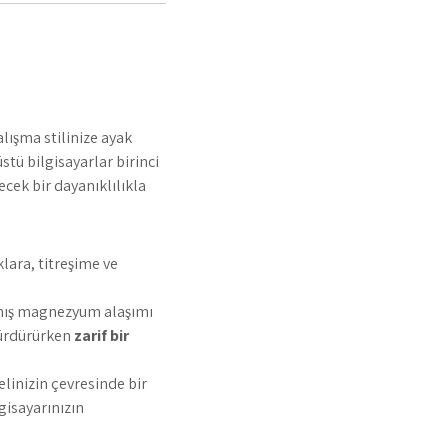
lışma stilinize ayak
üstü bilgisayarlar birinci
ecek bir dayanıklılıkla
klara, titreşime ve
lmış magnezyum alaşımı
 sürdürürken
zarif bir
linizin çevresinde bir
gisayarınızın