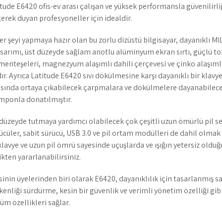
ude E6420 ofis-ev arası çalışan ve yüksek performansla güvenilirli
erek duyan profesyoneller için idealdir.
 her şeyi yapmaya hazır olan bu zorlu dizüstü bilgisayar, dayanıklı 
asarımı, üst düzeyde sağlam anotlu alüminyum ekran sırtı, güçlü to
 menteşeleri, magnezyum alaşımlı dahili çerçevesi ve çinko alaşım
ıdır. Ayrıca Latitude E6420 sıvı dökülmesine karşı dayanıklı bir kla
asında ortaya çıkabilecek çarpmalara ve dökülmelere dayanabilece
amponla donatılmıştır.
zeyde tutmaya yardımcı olabilecek çok çeşitli uzun ömürlü pil se
ürücüler, sabit sürücü, USB 3.0 ve pil ortam modülleri de dahil olmak
lavye ve uzun pil ömrü sayesinde uçuşlarda ve ışığın yetersiz oldu
kten yararlanabilirsiniz.
sinin üyelerinden biri olarak E6420, dayanıklılık için tasarlanmış 
tkenliği sürdürme, kesin bir güvenlik ve verimli yönetim özelliği gi
tüm özellikleri sağlar.