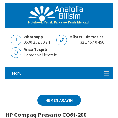
Whatsapp
Müşteri Hizmetleri
0530 252 30 74
322 457 0 450
Arıza Tespiti
Hemen ve Ücretsiz
Menu
HEMEN ARAYIN
HP Compaq Presario CQ61-200