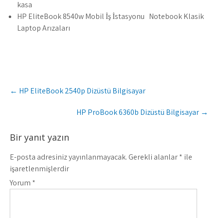
kasa
HP EliteBook 8540w Mobil İş İstasyonu Notebook Klasik
Laptop Arızaları
Post
←
HP EliteBook 2540p Dizüstü Bilgisayar
navigation
HP ProBook 6360b Dizüstü Bilgisayar
→
Bir yanıt yazın
E-posta adresiniz yayınlanmayacak.
Gerekli alanlar
*
ile
işaretlenmişlerdir
Yorum
*