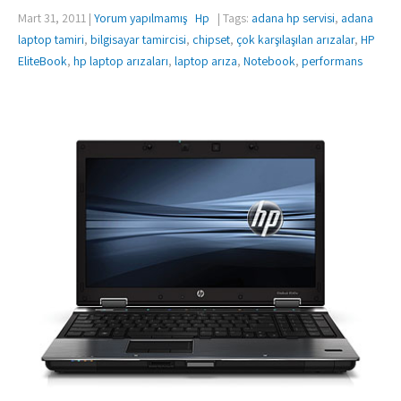
Mart 31, 2011
|
Yorum yapılmamış
Hp
| Tags:
adana hp servisi
,
adana
laptop tamiri
,
bilgisayar tamircisi
,
chipset
,
çok karşılaşılan arızalar
,
HP
EliteBook
,
hp laptop arızaları
,
laptop arıza
,
Notebook
,
performans