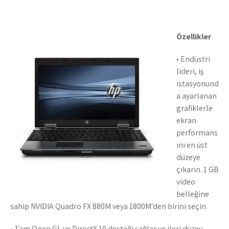
Özellikler
• Endüstri
lideri, iş
istasyonund
a ayarlanan
grafiklerle
ekran
performans
ını en üst
düzeye
çıkarın. 1 GB
video
belleğine
sahip NVIDIA Quadro FX 880M veya 1800M’den birini seçin.
• Tam Open GL ve DirectX 10 desteği sağlar ve ileri düzey