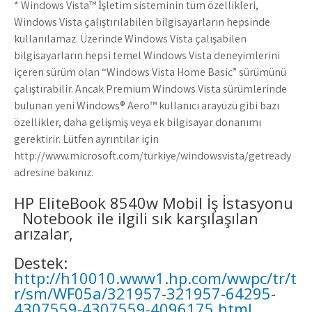
* Windows Vista™ İşletim sisteminin tüm özellikleri,
Windows Vista çalıştırılabilen bilgisayarların hepsinde
kullanılamaz. Üzerinde Windows Vista çalışabilen
bilgisayarların hepsi temel Windows Vista deneyimlerini
içeren sürüm olan “Windows Vista Home Basic” sürümünü
çalıştırabilir. Ancak Premium Windows Vista sürümlerinde
bulunan yeni Windows® Aero™ kullanıcı arayüzü gibi bazı
özellikler, daha gelişmiş veya ek bilgisayar donanımı
gerektirir. Lütfen ayrıntılar için
http://www.microsoft.com/turkiye/windowsvista/getready
adresine bakınız.
HP EliteBook 8540w Mobil İş İstasyonu
Notebook ile ilgili sık karşılaşılan
arızalar,
Destek:
http://h10010.www1.hp.com/wwpc/tr/t
r/sm/WF05a/321957-321957-64295-
4307559-4307559-4096175.html