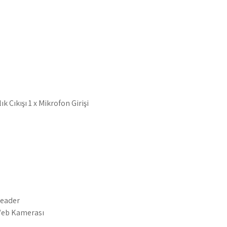
ık Çıkışı 1 x Mikrofon Girişi
reader
Web Kamerası