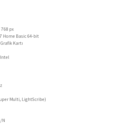
 768 px
7 Home Basic 64-bit
Grafik Kartı
 Intel
z
uper Multi, LightScribe)
G/N