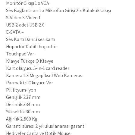
Monitör Çıkışı 1 x VGA
Ses Bağlantıları 1 x Mikrofon Girişi 2 x Kulaklık Çıkışı
S-Video S-Video 1
USB 2 adet USB 2.0
E-SATA –
Ses Kartı Dahili ses kartı
Hoparlör Dahili hoparlör
Touchpad Var
Klavye Türkçe Q Klavye
Kart okuyucu 5-in-1 card reader
Kamera 1.3 Megapiksel Web Kamerası
Parmak izi Okuyucu Var
Pil lityum-iyon
Genişlik 237 mm
Derinlik 334 mm
Yükseklik 30 mm
Ağırlık 2.500 Kg
Garanti süresi 2 yıl uluslar arası garanti
Hediyeler Çanta ve Optik Mouse