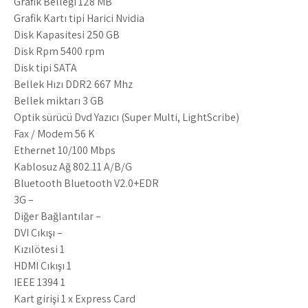
Grafik Belleği 128 MB
Grafik Kartı tipi Harici Nvidia
Disk Kapasitesi 250 GB
Disk Rpm 5400 rpm
Disk tipi SATA
Bellek Hızı DDR2 667 Mhz
Bellek miktarı 3 GB
Optik sürücü Dvd Yazıcı (Super Multi, LightScribe)
Fax / Modem 56 K
Ethernet 10/100 Mbps
Kablosuz Ağ 802.11 A/B/G
Bluetooth Bluetooth V2.0+EDR
3G –
Diğer Bağlantılar –
DVI Çıkışı –
Kızılötesi 1
HDMI Çıkışı 1
IEEE 1394 1
Kart girişi 1 x Express Card