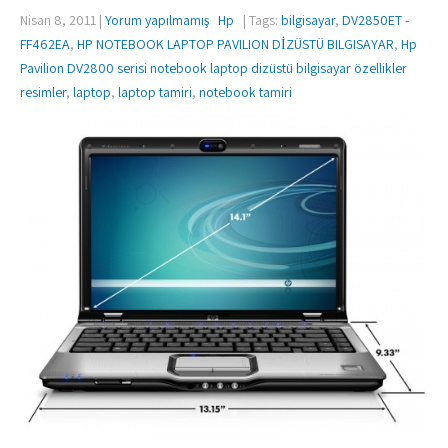
Nisan 8, 2011
|
Yorum yapılmamış
Hp
| Tags:
bilgisayar
,
DV2850ET -
FF462EA
,
HP NOTEBOOK LAPTOP PAVILION DİZÜSTÜ BILGISAYAR
,
Hp
Pavilion DV2800 serisi notebook laptop dizüstü bilgisayar özellikler
resimler
,
laptop
,
laptop tamiri
,
notebook tamiri