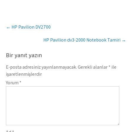
Post
←
HP Pavilion DV2700
navigation
HP Pavilion dv3-2000 Notebook Tamiri
→
Bir yanıt yazın
E-posta adresiniz yayınlanmayacak.
Gerekli alanlar
*
ile
işaretlenmişlerdir
Yorum
*