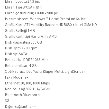
Ekran boyutu 17.3 inç
Ekran Tipi WXGA (HD+)
Ekran çözünürlüğü 1600 x 900 px
İşletim sistemi Windows 7 Home Premium 64-bit
Grafik Kartı ATI Mobility Radeon HD 5650 + Intel GMA HD
Grafik Belleği 1 GB
Grafik Kartı tipi Harici ATI / AMD
Disk Kapasitesi 500 GB
Disk Rpm 7200 rpm
Disk tipi SATA
Bellek Hızı DDR3 1066 Mhz
Bellek miktarı 4 GB
Optik sürücü Dvd Yazıcı (Super Multi, LightScribe)
Fax / Modem –
Ethernet 10/100/1000 Mbps
Kablosuz Ağ 802.11 A/B/G/N
Bluetooth Bluetooth
3G –
Diğer Bağlantılar –