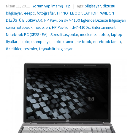
Nisan 11, 2011
|
Yorum yapılmamış
Hp
| Tags:
bilgisayar
,
dizüstü
bilgisayar
,
eeepc
,
fotoğraflar
,
HP NOTEBOOK LAPTOP PAVILION
DİZÜSTÜ BILGISAYAR
,
HP Pavilion dv7-4100 Eğlence Dizüstü Bilgisayarı
serisi notebook modelleri
,
HP Pavilion dv7-4100st Entertainment
Notebook PC (XE284EA) - Spesifikasyonlar
,
inceleme
,
laptop
,
laptop
fiyatları
,
laptop kampanya
,
laptop tamiri
,
netbook
,
notebook tamiri
,
özellikler
,
resimler
,
taşınabilir bilgisayar