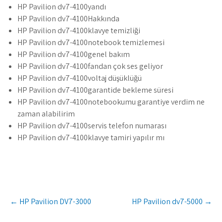
HP Pavilion dv7-4100yandı
HP Pavilion dv7-4100Hakkında
HP Pavilion dv7-4100klavye temizliği
HP Pavilion dv7-4100notebook temizlemesi
HP Pavilion dv7-4100genel bakım
HP Pavilion dv7-4100fandan çok ses geliyor
HP Pavilion dv7-4100voltaj düşüklüğü
HP Pavilion dv7-4100garantide bekleme süresi
HP Pavilion dv7-4100notebookumu garantiye verdim ne
zaman alabilirim
HP Pavilion dv7-4100servis telefon numarası
HP Pavilion dv7-4100klavye tamiri yapılır mı
Post
←
HP Pavilion DV7-3000
HP Pavilion dv7-5000
→
navigation