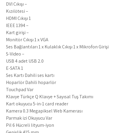
DVI Çıkışı –
Kızılötesi –
HDMI Çıkışı 1
IEEE 1394 –
Kart girişi –
Monitör Çıkışı 1 x VGA
Ses Bağlantıları 1 x Kulaklık Çıkışı 1 x Mikrofon Girişi
S-Video –
USB 4 adet USB 2.0
E-SATA 1
Ses Kartı Dahili ses kartı
Hoparlör Dahili hoparlör
Touchpad Var
Klavye Türkçe Q Klavye + Sayısal Tuş Takımı
Kart okuyucu 5-in-1 card reader
Kamera 0.3 Megapiksel Web Kamerası
Parmak izi Okuyucu Var
Pil 6 Hücreli lityum-iyon
Genişlik 415 mm