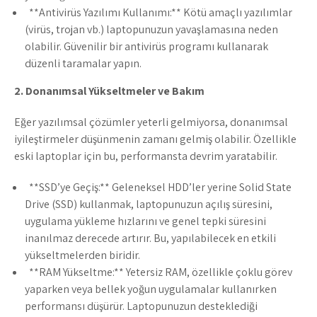
**Antivirüs Yazılımı Kullanımı:** Kötü amaçlı yazılımlar
(virüs, trojan vb.) laptopunuzun yavaşlamasına neden
olabilir. Güvenilir bir antivirüs programı kullanarak
düzenli taramalar yapın.
2. Donan
ımsal Y
ükseltmeler ve Bak
ım
Eğer yazılımsal çözümler yeterli gelmiyorsa, donanımsal
iyileştirmeler düşünmenin zamanı gelmiş olabilir. Özellikle
eski laptoplar için bu, performansta devrim yaratabilir.
**SSD’ye Geçiş:** Geleneksel HDD’ler yerine Solid State
Drive (SSD) kullanmak, laptopunuzun açılış süresini,
uygulama yükleme hızlarını ve genel tepki süresini
inanılmaz derecede artırır. Bu, yapılabilecek en etkili
yükseltmelerden biridir.
**RAM Yükseltme:** Yetersiz RAM, özellikle çoklu görev
yaparken veya bellek yoğun uygulamalar kullanırken
performansı düşürür. Laptopunuzun desteklediği