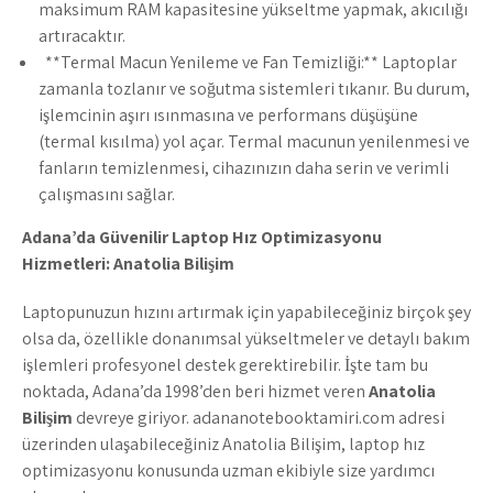
maksimum RAM kapasitesine yükseltme yapmak, akıcılığı
artıracaktır.
**Termal Macun Yenileme ve Fan Temizliği:** Laptoplar
zamanla tozlanır ve soğutma sistemleri tıkanır. Bu durum,
işlemcinin aşırı ısınmasına ve performans düşüşüne
(termal kısılma) yol açar. Termal macunun yenilenmesi ve
fanların temizlenmesi, cihazınızın daha serin ve verimli
çalışmasını sağlar.
Adana’da Güvenilir Laptop H
ız Optimizasyonu
Hizmetleri: Anatolia Bilişim
Laptopunuzun hızını artırmak için yapabileceğiniz birçok şey
olsa da, özellikle donanımsal yükseltmeler ve detaylı bakım
işlemleri profesyonel destek gerektirebilir. İşte tam bu
noktada, Adana’da 1998’den beri hizmet veren
Anatolia
Bilişim
devreye giriyor. adananotebooktamiri.com adresi
üzerinden ulaşabileceğiniz Anatolia Bilişim, laptop hız
optimizasyonu konusunda uzman ekibiyle size yardımcı