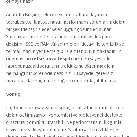
olmaya hazır.
Anatolia Bilişim, sektördeki uzun yıllara dayanan
tecrübesiyle, laptopunuzun performans sorunlarını doğru
bir şekilde teşhis eder ve en uygun çözümleri sunar.
Sundukları hizmetler arasında garantili yedek parça
değişimi, SSD ve RAM yükseltmeleri, detaylı iç temizlik ve
termal macun yenileme gibi işlemler bulunmaktadır. En
önemlisi,
ücretsiz ar
ıza tespiti
hizmeti sayesinde,
laptopunuzdaki sorunun ne olduğunu öğrenmek için
herhangi bir ücret ödemezsiniz. Bu sayede, gereksiz
masraflardan kaçınarak doğru çözüme ulaşabilirsiniz.
Sonuç
Laptopunuzun yavaşlaması kaçınılmaz bir durum olsa da,
doğru optimizasyon yöntemleri ve profesyonel destekle
cihazınızın ömrünü uzatabilir ve performansını ilk günkü
seviyesine yaklaştırabilirsiniz. Yazılımsal temizliklerden
donanımsal yükseltmelere kadar birçok seçenek mevcuttur.