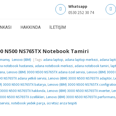
Whatsapp
0530 252 30 74
ANKASI
HAKKINDA
İLETİŞİM
00 N500 NS765TX Notebook Tamiri
lmamış
Lenovo (IBM)
| Tags:
adana laptop
,
adana laptop merkezi
,
adana lapt
na notebook hastanesi
,
adana notebook merkezi
,
adana notebook tamiri
,
lap
ana
,
Lenovo (IBM) 3000 N500 NS765TX adana özel servisi
,
Lenovo (IBM) 3000
0 NS765TX adana yetkili servisi
,
Lenovo (IBM) 3000 N500 NS765TX adaptör
,
L
M) 3000 N500 NS765TX batarya
,
Lenovo (IBM) 3000 N500 NS765TX configratio
) 3000 N500 NS765TX hakkında
,
Lenovo (IBM) 3000 N500 NS765TX inverter
,
Le
3000 N500 NS765TX özellikleri
,
Lenovo (IBM) 3000 N500 NS765TX performans
servisi
,
notebook yedek parça
,
ücretsiz arıza tespiti