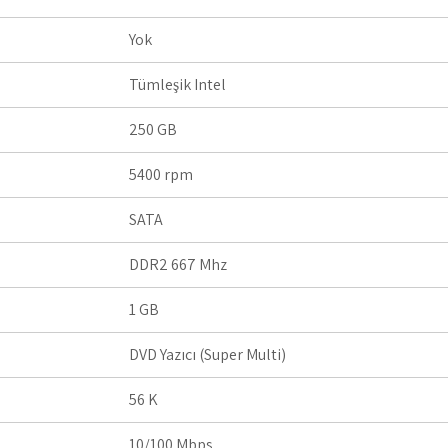
Yok
Tümleşik Intel
250 GB
5400 rpm
SATA
DDR2 667 Mhz
1 GB
DVD Yazıcı (Super Multi)
56 K
10/100 Mbps