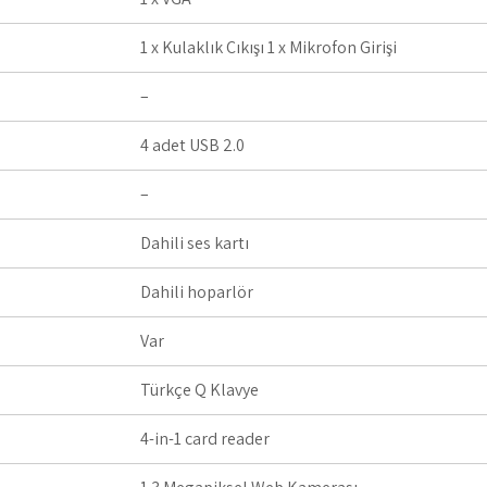
1 x Kulaklık Çıkışı 1 x Mikrofon Girişi
–
4 adet USB 2.0
–
Dahili ses kartı
Dahili hoparlör
Var
Türkçe Q Klavye
4-in-1 card reader