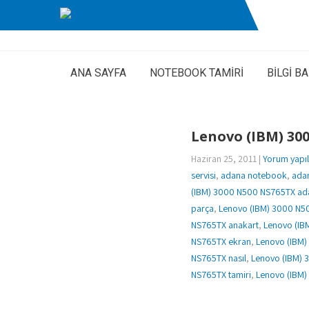
ANA SAYFA
NOTEBOOK TAMİRİ
BİLGİ B
Lenovo (IBM) 30
Haziran 25, 2011
|
Yorum yapı
servisi
,
adana notebook
,
ada
(IBM) 3000 N500 NS765TX ad
parça
,
Lenovo (IBM) 3000 N50
NS765TX anakart
,
Lenovo (IB
NS765TX ekran
,
Lenovo (IBM
NS765TX nasıl
,
Lenovo (IBM) 
NS765TX tamiri
,
Lenovo (IBM) 