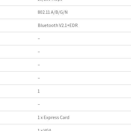
802.11 A/B/G/N
Bluetooth V2.1+EDR
–
–
–
–
1
–
1 x Express Card
1 x VGA