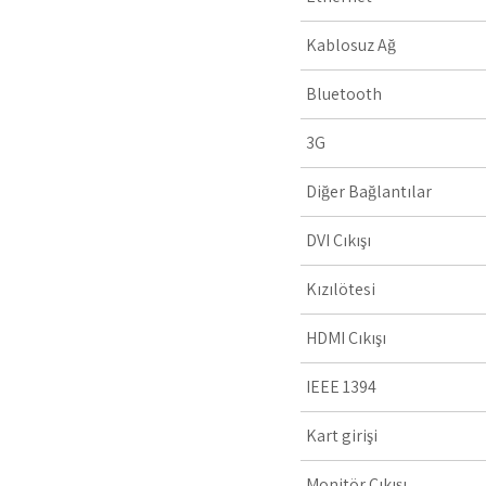
Kablosuz Ağ
Bluetooth
3G
Diğer Bağlantılar
DVI Çıkışı
Kızılötesi
HDMI Çıkışı
IEEE 1394
Kart girişi
Monitör Çıkışı