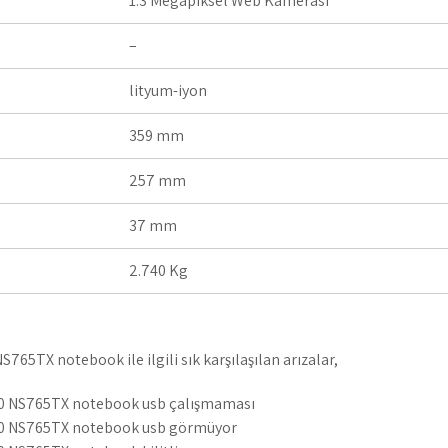
1.3 Megapiksel Web Kamerası
–
lityum-iyon
359 mm
257 mm
37 mm
2.740 Kg
765TX notebook ile ilgili sık karşılaşılan arızalar,
00 NS765TX notebook usb çalışmaması
00 NS765TX notebook usb görmüyor