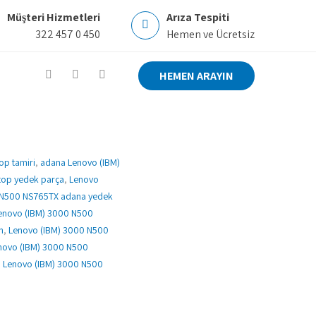
Müşteri Hizmetleri
Arıza Tespiti
322 457 0 450
Hemen ve Ücretsiz
HEMEN ARAYIN
op tamiri
,
adana Lenovo (IBM)
top yedek parça
,
Lenovo
 N500 NS765TX adana yedek
enovo (IBM) 3000 N500
n
,
Lenovo (IBM) 3000 N500
novo (IBM) 3000 N500
,
Lenovo (IBM) 3000 N500