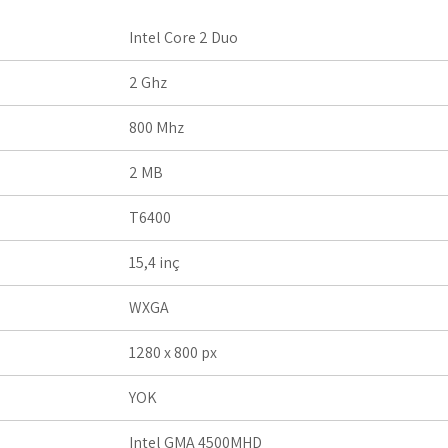
Intel Core 2 Duo
2 Ghz
800 Mhz
2 MB
T6400
15,4 inç
WXGA
1280 x 800 px
YOK
Intel GMA 4500MHD