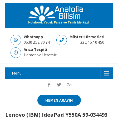
Whatsapp
Müşteri Hizmetleri
0530 252 30 74
322 457 0 450
Arıza Tespiti
Hemen ve Ücretsiz
Menu
HEMEN ARAYIN
Lenovo (IBM) IdeaPad Y550A 59-034493