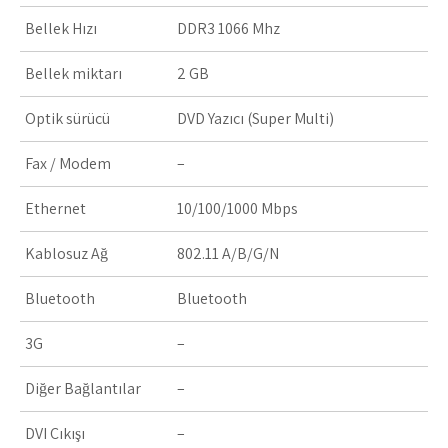
Bellek Hızı
DDR3 1066 Mhz
Bellek miktarı
2 GB
Optik sürücü
DVD Yazıcı (Super Multi)
Fax / Modem
–
Ethernet
10/100/1000 Mbps
Kablosuz Ağ
802.11 A/B/G/N
Bluetooth
Bluetooth
3G
–
Diğer Bağlantılar
–
DVI Çıkışı
–