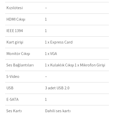
Kızılötesi
–
HDMI Çıkışı
1
IEEE 1394
1
Kart girişi
1 x Express Card
Monitör Çıkışı
1 x VGA
Ses Bağlantıları
1 x Kulaklık Çıkışı 1 x Mikrofon Girişi
S-Video
–
USB
3 adet USB 2.0
E-SATA
1
Ses Kartı
Dahili ses kartı