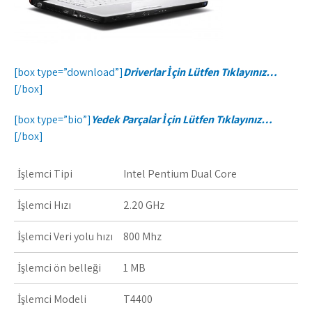
[box type=”download”]
Driverlar İçin Lütfen Tıklayınız…
[/box]
[box type=”bio”]
Yedek Parçalar İçin Lütfen Tıklayınız…
[/box]
İşlemci Tipi
Intel Pentium Dual Core
İşlemci Hızı
2.20 GHz
İşlemci Veri yolu hızı
800 Mhz
İşlemci ön belleği
1 MB
İşlemci Modeli
T4400