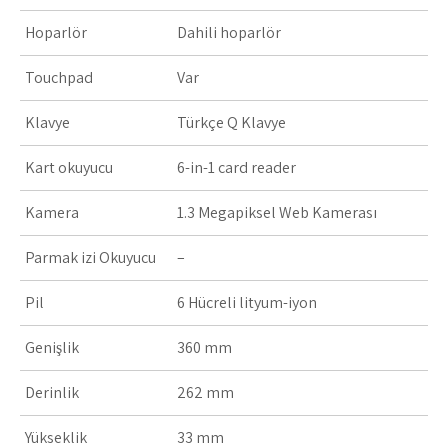
Hoparlör
Dahili hoparlör
Touchpad
Var
Klavye
Türkçe Q Klavye
Kart okuyucu
6-in-1 card reader
Kamera
1.3 Megapiksel Web Kamerası
Parmak izi Okuyucu
–
Pil
6 Hücreli lityum-iyon
Genişlik
360 mm
Derinlik
262 mm
Yükseklik
33 mm