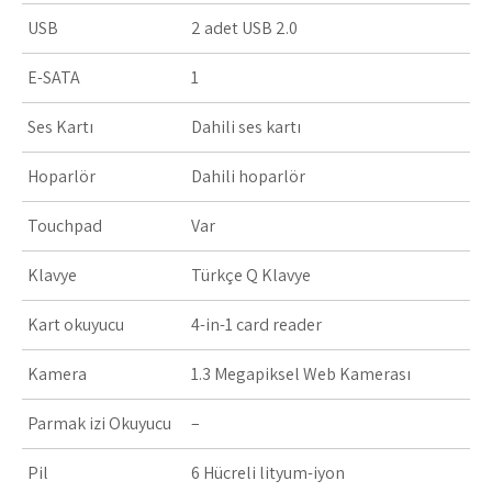
USB
2 adet USB 2.0
E-SATA
1
Ses Kartı
Dahili ses kartı
Hoparlör
Dahili hoparlör
Touchpad
Var
Klavye
Türkçe Q Klavye
Kart okuyucu
4-in-1 card reader
Kamera
1.3 Megapiksel Web Kamerası
Parmak izi Okuyucu
–
Pil
6 Hücreli lityum-iyon