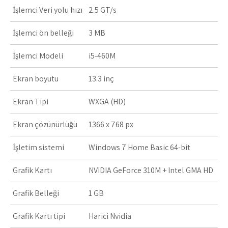
İşlemci Veri yolu hızı
2.5 GT/s
İşlemci ön belleği
3 MB
İşlemci Modeli
i5-460M
Ekran boyutu
13.3 inç
Ekran Tipi
WXGA (HD)
Ekran çözünürlüğü
1366 x 768 px
İşletim sistemi
Windows 7 Home Basic 64-bit
Grafik Kartı
NVIDIA GeForce 310M + Intel GMA HD
Grafik Belleği
1 GB
Grafik Kartı tipi
Harici Nvidia