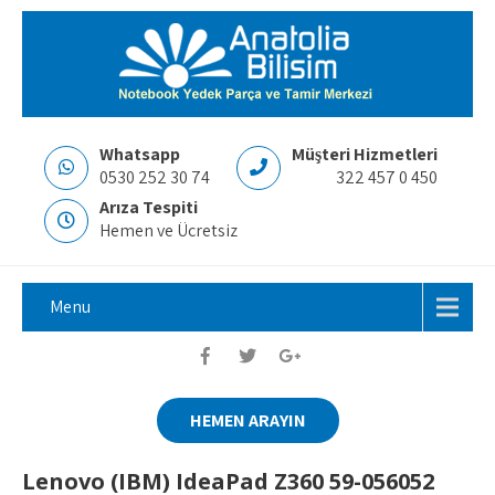
Whatsapp
Müşteri Hizmetleri
0530 252 30 74
322 457 0 450
Arıza Tespiti
Hemen ve Ücretsiz
Menu
HEMEN ARAYIN
Lenovo (IBM) IdeaPad Z360 59-056052