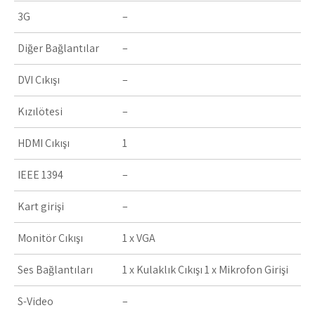
3G
–
Diğer Bağlantılar
–
DVI Çıkışı
–
Kızılötesi
–
HDMI Çıkışı
1
IEEE 1394
–
Kart girişi
–
Monitör Çıkışı
1 x VGA
Ses Bağlantıları
1 x Kulaklık Çıkışı 1 x Mikrofon Girişi
S-Video
–