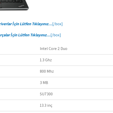
iverlar İçin Lütfen Tıklayınız…
[/box]
rçalar İçin Lütfen Tıklayınız…
[/box]
Intel Core 2 Duo
1.3 Ghz
800 Mhz
3 MB
SU7300
13.3 inç