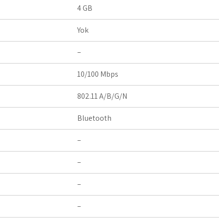
4 GB
Yok
–
10/100 Mbps
802.11 A/B/G/N
Bluetooth
–
–
–
–