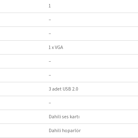
1
–
–
1 x VGA
–
–
3 adet USB 2.0
–
Dahili ses kartı
Dahili hoparlör