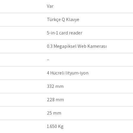
Var
Türkçe Q Klavye
5-in-1 card reader
0.3 Megapiksel Web Kamerası
–
4 Hücreli lityum-iyon
332 mm
228 mm
25 mm
1.650 Kg