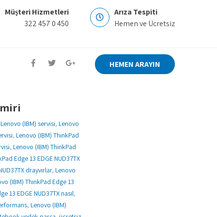
Müşteri Hizmetleri
Arıza Tespiti
322 457 0 450
Hemen ve Ücretsiz
HEMEN ARAYIN
miri
,
Lenovo (IBM) servisi
,
Lenovo
rvisi
,
Lenovo (IBM) ThinkPad
visi
,
Lenovo (IBM) ThinkPad
nkPad Edge 13 EDGE NUD37TX
NUD37TX drayvırlar
,
Lenovo
vo (IBM) ThinkPad Edge 13
dge 13 EDGE NUD37TX nasıl
,
erformans
,
Lenovo (IBM)
tebook yedek parça
,
ücretsiz