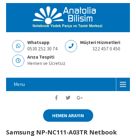
Whatsapp
Müşteri Hizmetleri
0530 252 30 74
322 457 0 450
Arıza Tespiti
Hemen ve Ücretsiz
Menu
HEMEN ARAYIN
Samsung NP-NC111-A03TR Netbook