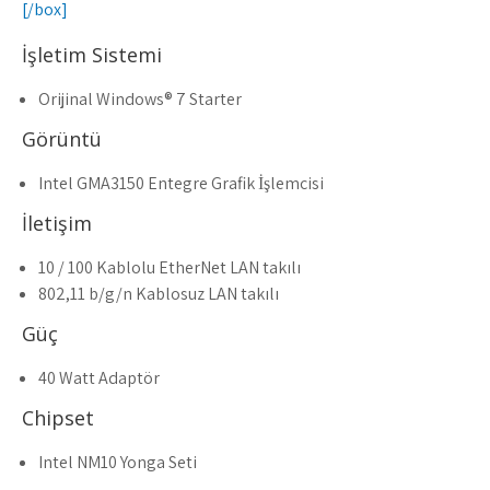
[/box]
İşletim Sistemi
Orijinal Windows® 7 Starter
Görüntü
Intel GMA3150 Entegre Grafik İşlemcisi
İletişim
10 / 100 Kablolu EtherNet LAN takılı
802,11 b/g/n Kablosuz LAN takılı
Güç
40 Watt Adaptör
Chipset
Intel NM10 Yonga Seti