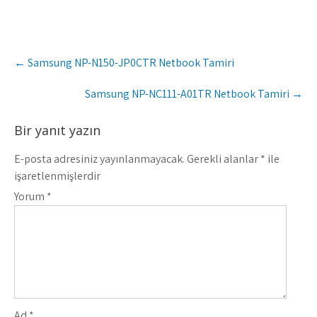
Post
←
Samsung NP-N150-JP0CTR Netbook Tamiri
navigation
Samsung NP-NC111-A01TR Netbook Tamiri
→
Bir yanıt yazın
E-posta adresiniz yayınlanmayacak.
Gerekli alanlar
*
ile
işaretlenmişlerdir
Yorum
*
Ad
*