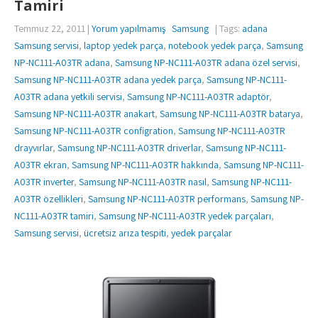
Tamiri
Temmuz 22, 2011
|
Yorum yapılmamış
Samsung
| Tags:
adana
Samsung servisi
,
laptop yedek parça
,
notebook yedek parça
,
Samsung
NP-NC111-A03TR adana
,
Samsung NP-NC111-A03TR adana özel servisi
,
Samsung NP-NC111-A03TR adana yedek parça
,
Samsung NP-NC111-
A03TR adana yetkili servisi
,
Samsung NP-NC111-A03TR adaptör
,
Samsung NP-NC111-A03TR anakart
,
Samsung NP-NC111-A03TR batarya
,
Samsung NP-NC111-A03TR configration
,
Samsung NP-NC111-A03TR
drayvırlar
,
Samsung NP-NC111-A03TR driverlar
,
Samsung NP-NC111-
A03TR ekran
,
Samsung NP-NC111-A03TR hakkında
,
Samsung NP-NC111-
A03TR inverter
,
Samsung NP-NC111-A03TR nasıl
,
Samsung NP-NC111-
A03TR özellikleri
,
Samsung NP-NC111-A03TR performans
,
Samsung NP-
NC111-A03TR tamiri
,
Samsung NP-NC111-A03TR yedek parçaları
,
Samsung servisi
,
ücretsiz arıza tespiti
,
yedek parçalar