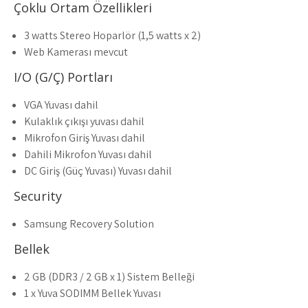
Çoklu Ortam Özellikleri
3 watts Stereo Hoparlör (1,5 watts x 2)
Web Kamerası mevcut
I/O (G/Ç) Portları
VGA Yuvası dahil
Kulaklık çıkışı yuvası dahil
Mikrofon Giriş Yuvası dahil
Dahili Mikrofon Yuvası dahil
DC Giriş (Güç Yuvası) Yuvası dahil
Security
Samsung Recovery Solution
Bellek
2 GB (DDR3 / 2 GB x 1) Sistem Belleği
1 x Yuva SODIMM Bellek Yuvası