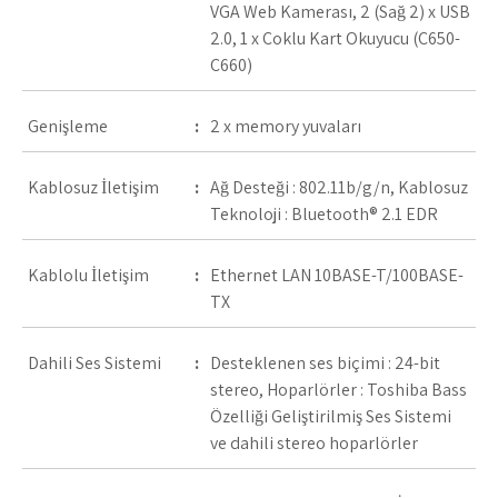
VGA Web Kamerası, 2 (Sağ 2) x USB
2.0, 1 x Çoklu Kart Okuyucu (C650-
C660)
Genişleme
:
2 x memory yuvaları
Kablosuz İletişim
:
Ağ Desteği : 802.11b/g/n, Kablosuz
Teknoloji : Bluetooth® 2.1 EDR
Kablolu İletişim
:
Ethernet LAN 10BASE-T/100BASE-
TX
Dahili Ses Sistemi
:
Desteklenen ses biçimi : 24-bit
stereo, Hoparlörler : Toshiba Bass
Özelliği Geliştirilmiş Ses Sistemi
ve dahili stereo hoparlörler