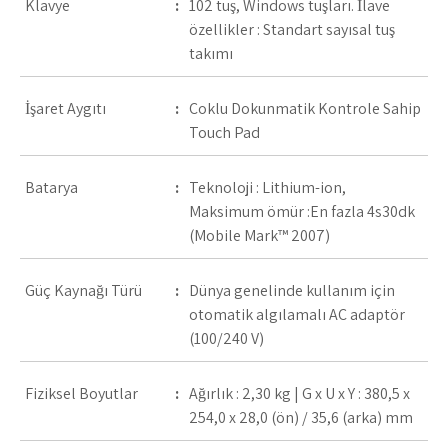
Klavye
:
102 tuş, Windows tuşları. İlave
özellikler : Standart sayısal tuş
takımı
İşaret Aygıtı
:
Çoklu Dokunmatik Kontrole Sahip
Touch Pad
Batarya
:
Teknoloji : Lithium-ion,
Maksimum ömür :En fazla 4s30dk
(Mobile Mark™ 2007)
Güç Kaynağı Türü
:
Dünya genelinde kullanım için
otomatik algılamalı AC adaptör
(100/240 V)
Fiziksel Boyutlar
:
Ağırlık : 2,30 kg | G x U x Y : 380,5 x
254,0 x 28,0 (ön) / 35,6 (arka) mm