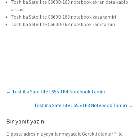
Toshiba Satellite C660D-163 notebook ekran data kablo
arızası
Toshiba Satellite C660D-163 notebook kasa tamiri
Toshiba Satellite C660D-163 notebook ram tamiri
Post
←
Toshiba Satellite L655-1K4 Notebook Tamiri
navigation
Toshiba Satellite L655-1E8 Notebook Tamiri
→
Bir yanıt yazın
E-posta adresiniz yayınlanmayacak.
Gerekli alanlar
*
ile