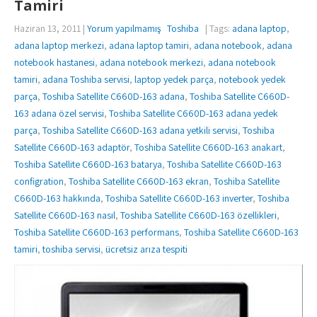
Tamiri
Haziran 13, 2011
|
Yorum yapılmamış
Toshiba
| Tags:
adana laptop
,
adana laptop merkezi
,
adana laptop tamiri
,
adana notebook
,
adana
notebook hastanesi
,
adana notebook merkezi
,
adana notebook
tamiri
,
adana Toshiba servisi
,
laptop yedek parça
,
notebook yedek
parça
,
Toshiba Satellite C660D-163 adana
,
Toshiba Satellite C660D-
163 adana özel servisi
,
Toshiba Satellite C660D-163 adana yedek
parça
,
Toshiba Satellite C660D-163 adana yetkili servisi
,
Toshiba
Satellite C660D-163 adaptör
,
Toshiba Satellite C660D-163 anakart
,
Toshiba Satellite C660D-163 batarya
,
Toshiba Satellite C660D-163
configration
,
Toshiba Satellite C660D-163 ekran
,
Toshiba Satellite
C660D-163 hakkında
,
Toshiba Satellite C660D-163 inverter
,
Toshiba
Satellite C660D-163 nasıl
,
Toshiba Satellite C660D-163 özellikleri
,
Toshiba Satellite C660D-163 performans
,
Toshiba Satellite C660D-163
tamiri
,
toshiba servisi
,
ücretsiz arıza tespiti