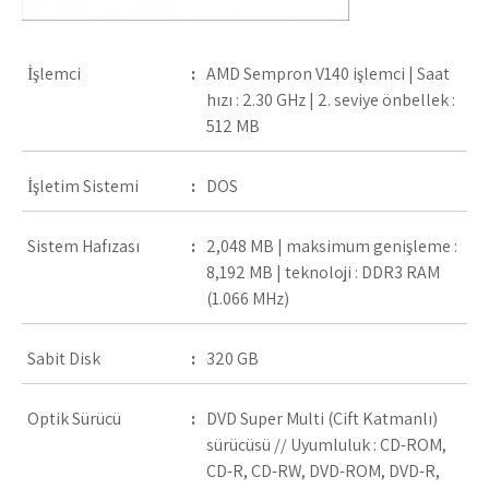
İşlemci
:
AMD Sempron V140 işlemci | Saat
hızı : 2.30 GHz | 2. seviye önbellek :
512 MB
İşletim Sistemi
:
DOS
Sistem Hafızası
:
2,048 MB | maksimum genişleme :
8,192 MB | teknoloji : DDR3 RAM
(1.066 MHz)
Sabit Disk
:
320 GB
Optik Sürücü
:
DVD Super Multi (Çift Katmanlı)
sürücüsü // Uyumluluk : CD-ROM,
CD-R, CD-RW, DVD-ROM, DVD-R,