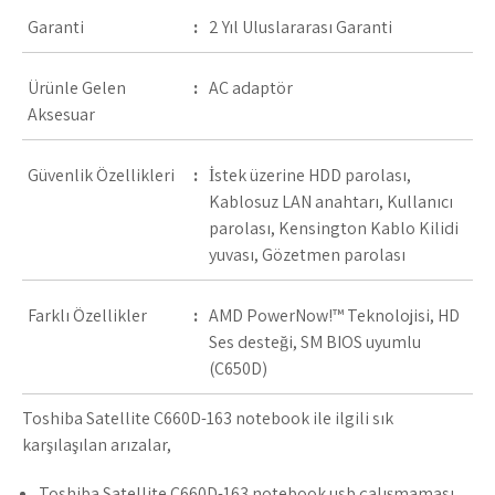
Garanti
:
2 Yıl Uluslararası Garanti
Ürünle Gelen
:
AC adaptör
Aksesuar
Güvenlik Özellikleri
:
İstek üzerine HDD parolası,
Kablosuz LAN anahtarı, Kullanıcı
parolası, Kensington Kablo Kilidi
yuvası, Gözetmen parolası
Farklı Özellikler
:
AMD PowerNow!™ Teknolojisi, HD
Ses desteği, SM BIOS uyumlu
(C650D)
Toshiba Satellite C660D-163 notebook ile ilgili sık
karşılaşılan arızalar,
Toshiba Satellite C660D-163 notebook usb çalışmaması