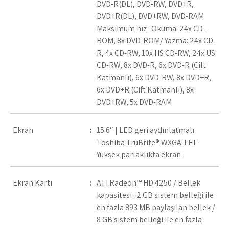
DVD-R(DL), DVD-RW, DVD+R,
DVD+R(DL), DVD+RW, DVD-RAM
Maksimum hız : Okuma: 24x CD-
ROM, 8x DVD-ROM/ Yazma: 24x CD-
R, 4x CD-RW, 10x HS CD-RW, 24x US
CD-RW, 8x DVD-R, 6x DVD-R (Çift
Katmanlı), 6x DVD-RW, 8x DVD+R,
6x DVD+R (Çift Katmanlı), 8x
DVD+RW, 5x DVD-RAM
Ekran
:
15.6″ | LED geri aydınlatmalı
Toshiba TruBrite® WXGA TFT
Yüksek parlaklıkta ekran
Ekran Kartı
:
ATI Radeon™ HD 4250 / Bellek
kapasitesi : 2 GB sistem belleği ile
en fazla 893 MB paylaşılan bellek /
8 GB sistem belleği ile en fazla