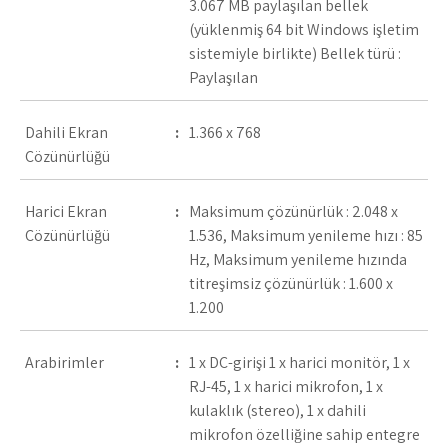
3.067 MB paylaşılan bellek
(yüklenmiş 64 bit Windows işletim
sistemiyle birlikte) Bellek türü :
Paylaşılan
Dahili Ekran
:
1.366 x 768
Çözünürlüğü
Harici Ekran
:
Maksimum çözünürlük : 2.048 x
Çözünürlüğü
1.536, Maksimum yenileme hızı : 85
Hz, Maksimum yenileme hızında
titreşimsiz çözünürlük : 1.600 x
1.200
Arabirimler
:
1 x DC-girişi 1 x harici monitör, 1 x
RJ-45, 1 x harici mikrofon, 1 x
kulaklık (stereo), 1 x dahili
mikrofon özelliğine sahip entegre